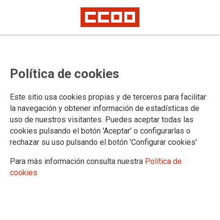
Política de cookies
Este sitio usa cookies propias y de terceros para facilitar
la navegación y obtener información de estadísticas de
CCOO anuncia movilizaciones por
uso de nuestros visitantes. Puedes aceptar todas las
cookies pulsando el botón 'Aceptar' o configurarlas o
falta de personal en bomberos de
rechazar su uso pulsando el botón 'Configurar cookies'
Las Palmas de Gran Canaria
Para más información consulta nuestra
Política de
cookies
De los 230 bomberos que debería tener el cuerpo, la plantilla
actual es de tan solo 82
12/12/2021.