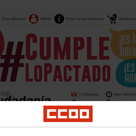
Zona afiliación
Afiliate
Portal de transperencia
Ventajas pa
Tu sindicato
Islas-Territori
Sectores
S. Sindicales
er
Juventud
Políticas Sociales
Salud Laboral
Medio Ambiente
Acciones Sin
beras y Bomberos de Canarias
Contacto