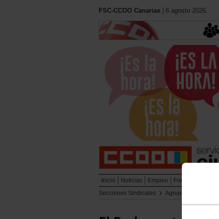
FSC-CCOO Canarias
| 6 agosto 2026.
Inicio
Noticias
Empleo
Formación
Muj
Secciones Sindicales
Agrupación de Bom