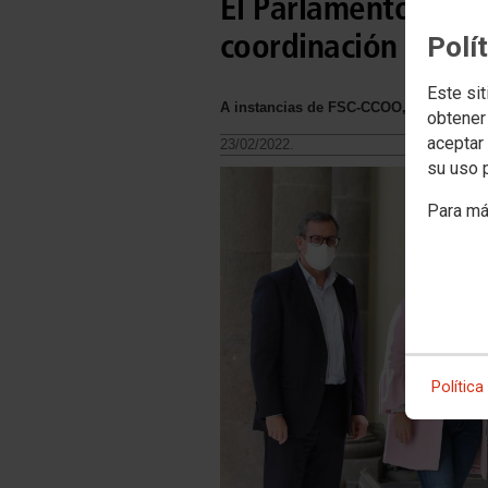
El Parlamento cana
coordinación de bo
Polí
Este sit
A instancias de FSC-CCOO, la propuest
obtener
aceptar 
23/02/2022.
su uso 
Para má
Política