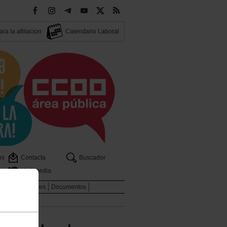
ra la afiliacion
Calendario Laboral
os
Contacta
Buscador
Multimedia
dicales
Enlaces
Documentos