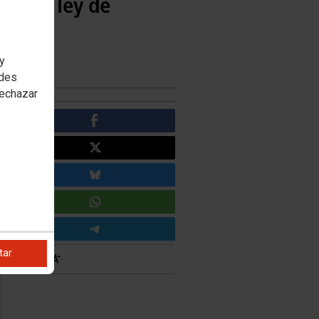
r una ley de
arias
 y
edes
rechazar
tar