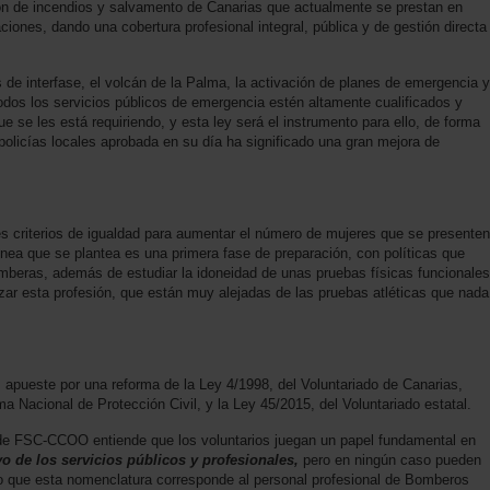
ión de incendios y salvamento de Canarias que actualmente se prestan en
iones, dando una cobertura profesional integral, pública y de gestión directa
 de interfase, el volcán de la Palma, la activación de planes de emergencia y
 todos los servicios públicos de emergencia estén altamente cualificados y
e se les está requiriendo, y esta ley será el instrumento para ello, de forma
policías locales aprobada en su día ha significado una gran mejora de
es criterios de igualdad para aumentar el número de mujeres que se presenten
ínea que se plantea es una primera fase de preparación, con políticas que
mberas, además de estudiar la idoneidad de unas pruebas físicas funcionales
zar esta profesión, que están muy alejadas de las pruebas atléticas que nada
apueste por una reforma de la Ley 4/1998, del Voluntariado de Canarias,
ma Nacional de Protección Civil, y la Ley 45/2015, del Voluntariado estatal.
 FSC-CCOO entiende que los voluntarios juegan un papel fundamental en
o de los servicios públicos y profesionales,
pero en ningún caso pueden
 que esta nomenclatura corresponde al personal profesional de Bomberos