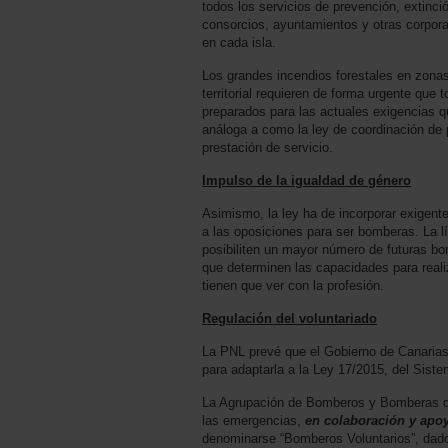
todos los servicios de prevención, extinc
consorcios, ayuntamientos y otras corporac
en cada isla.
Los grandes incendios forestales en zonas
territorial requieren de forma urgente que
preparados para las actuales exigencias qu
análoga a como la ley de coordinación de 
prestación de servicio.
Impulso de la igualdad de género
Asimismo, la ley ha de incorporar exigent
a las oposiciones para ser bomberas. La l
posibiliten un mayor número de futuras bo
que determinen las capacidades para reali
tienen que ver con la profesión.
Regulación del voluntariado
La PNL prevé que el Gobierno de Canarias 
para adaptarla a la Ley 17/2015, del Siste
La Agrupación de Bomberos y Bomberas de
las emergencias,
en colaboración y apoy
denominarse “Bomberos Voluntarios”, dado