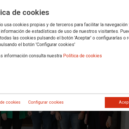
rio aprueba por unanimidad impulsa
mberos y bomberas públicos de Can
tica de cookies
io usa cookies propias y de terceros para facilitar la navegación
a del PSOE logra la unanimidad de la cámara
 información de estadísticas de uso de nuestros visitantes. Pu
todas las cookies pulsando el botón 'Aceptar' o configurarlas o 
pulsando el botón 'Configurar cookies'
s información consulta nuestra
Política de cookies
 de cookies
Configurar cookies
Acep