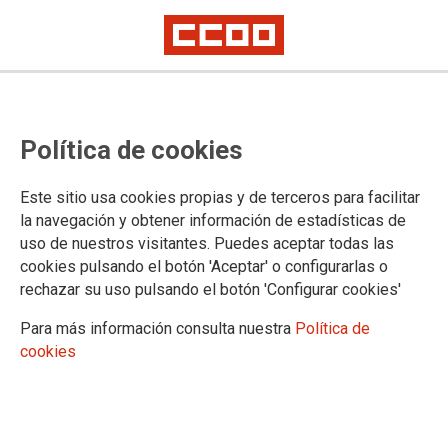
Política de cookies
Este sitio usa cookies propias y de terceros para facilitar
la navegación y obtener información de estadísticas de
CCOO gana las elecciones
uso de nuestros visitantes. Puedes aceptar todas las
cookies pulsando el botón 'Aceptar' o configurarlas o
sindicales en la empresa que
rechazar su uso pulsando el botón 'Configurar cookies'
gestiona los servicios de
Para más información consulta nuestra
Política de
bomberos en La Palma
cookies
El delegado de esta formación sindical ha sido respaldado
por una amplia mayoría de los profesionales.