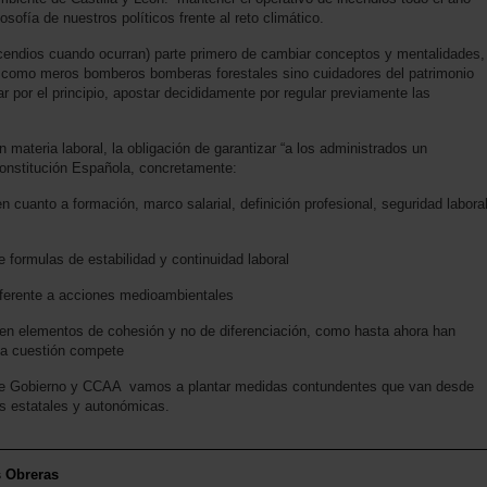
losofía de nuestros políticos frente al reto climático.
ncendios cuando ocurran) parte primero de cambiar conceptos y mentalidades,
 como meros bomberos bomberas forestales sino cuidadores del patrimonio
 por el principio, apostar decididamente por regular previamente las
materia laboral, la obligación de garantizar “a los administrados un
Constitución Española, concretamente:
anto a formación, marco salarial, definición profesional, seguridad labora
formulas de estabilidad y continuidad laboral
eferente a acciones medioambientales
n elementos de cohesión y no de diferenciación, como hasta ahora han
la cuestión compete
 de Gobierno y CCAA vamos a plantar medidas contundentes que van desde
s estatales y autonómicas.
s Obreras