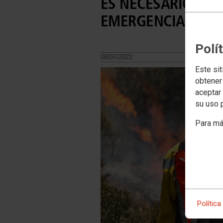
ES NECESARIO HOM
EMERGENCIAS POR
Polí
08/07/2022.
Este sit
obtener
aceptar 
su uso 
Para má
Política