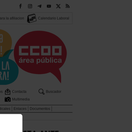
ra la afiliacion
Calendario Laboral
os
Contacta
Buscador
Multimedia
dicales
Enlaces
Documentos