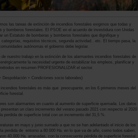
emos las tareas de extinción de incendios forestales exigimos que todas y
 y bomberos forestales. El PSOE en el acuerdo de investidura con Unidas
 un Estatuto de bomberas y bomberos forestales que dignifique y
categorías, requisitos técnicos, segunda actividad…etc. El tiempo pasa, la
s comunidades autónomas el gobierno debe legislar.
de nuestro trabajo en la extinción de los alarmantes incendios forestales de
enérgicamente la necesidad urgente de estabilizar los empleos, planificar y
zar métodos en resumen PROFESIONALIZAR el sector.
+ Despoblación + Condiciones socio laborales)
s incendios forestales es más que preocupante, en los 6 primeros meses del
icie forestal.
ores son alarmantes en cuanto al aumento de superficie quemada. Los datos
s presentan un claro incremento del verano pasado 2021 con respecto al 2020
la perdida de superficie total con un incremento del 31,5 %.
eraturas en mayo y junio sumado a que no se han adelantado el inicio de los
a la perdida de entorno a 80.000 Ha. en lo que va de año, como todos saben,
aron 40.000 Ha. arrasadas, con la consecuente pérdida de superficie forestal: