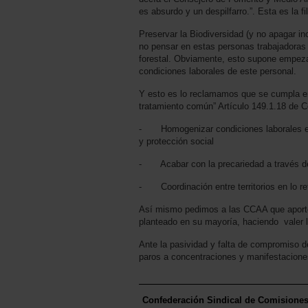
es absurdo y un despilfarro.”. Esta es la fi
Preservar la Biodiversidad (y no apagar i
no pensar en estas personas trabajadoras
forestal. Obviamente, esto supone empezar
condiciones laborales de este personal.
Y esto es lo reclamamos que se cumpla en 
tratamiento común” Artículo 149.1.18 de 
- Homogenizar condiciones laborales en cu
y protección social
- Acabar con la precariedad a través de 
- Coordinación entre territorios en lo r
Así mismo pedimos a las CCAA que aporte
planteado en su mayoría, haciendo valer 
Ante la pasividad y falta de compromiso
paros a concentraciones y manifestacione
Confederación Sindical de Comisione