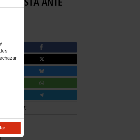
RESPUESTA ANTE
 y
edes
rechazar
tar