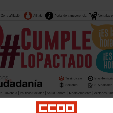
Zona afiliación
Afiliate
Portal de transperencia
Ventajas pa
Tu sindicato
Islas-Territori
Sectores
S. Sindicales
er
Juventud
Políticas Sociales
Salud Laboral
Medio Ambiente
Acciones Sin
beras y Bomberos de Canarias
Contacto