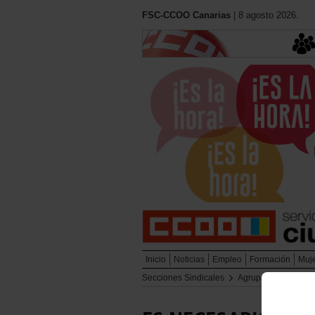
FSC-CCOO Canarias
| 8 agosto 2026.
Inicio
Noticias
Empleo
Formación
Muj
Secciones Sindicales
Agrupación de Bom