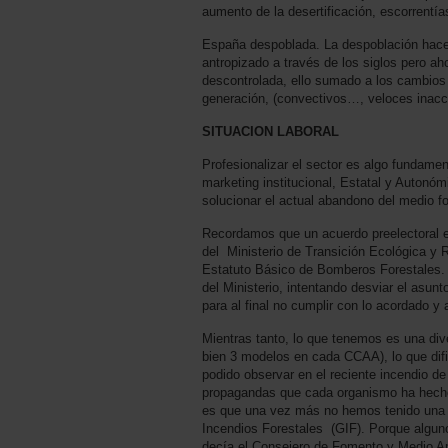
aumento de la desertificación, escorrentí
España despoblada. La despoblación hace 
antropizado a través de los siglos pero ah
descontrolada, ello sumado a los cambios
generación, (convectivos…, veloces inacce
SITUACION LABORAL
Profesionalizar el sector es algo funda
marketing institucional, Estatal y Autonó
solucionar el actual abandono del medio fo
Recordamos que un acuerdo preelectoral en
del Ministerio de Transición Ecológica y 
Estatuto Básico de Bomberos Forestales. A
del Ministerio, intentando desviar el asu
para al final no cumplir con lo acordado y 
Mientras tanto, lo que tenemos es una d
bien 3 modelos en cada CCAA), lo que dific
podido observar en el reciente incendio de
propagandas que cada organismo ha hecho 
es que una vez más no hemos tenido una r
Incendios Forestales (GIF). Porque alguno
decía el Consejero de Fomento y Medio Amb