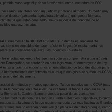
as, pérdida masa vegetal y de su función vital como captadora de CO2.
necesario una intervención ágil, eficaz y cercana al medio. Un medio muy
ora en desuso (ganadería, agricultura silvicultura) que genera biomasa
 climáticos que están generando nuevos modelos de incendios de 6ª
sibles una vez iniciados.
mental si creemos en la BIODIVERSIDAD. Y lo demás es simplemente
mica, como responsables de hacer eficiente la gestión media mental, de
restal y en consecuencia evitar los Incendios Forestales .
tre el actual gobierno y los agentes sociales comprometía a que a través
Reto Demográfico, se aprobaría en esta legislatura, el Anteproyecto de Ley
 estas alturas nos encontramos en una situación de total desidia por parte
nto a interpretaciones competenciales a las que con gusto se suman las CCAA,
aparcarlo definitivamente.
iversidad de métodos y medios operativos. Tantos modelos como CCAA (mas
ulta la coordinación entre ellos una vez frente al fuego. Como así se ha
 la Sierra de la Culebra (Zamora) donde a pesar de las constantes
a los medios de comunicación, en cuanto a efectivos disponibles, lo cierto
espuesta a la altura de lo que requiere los cada vez mas habituales Grande
s retenes aun no estaban operativos (en plena ola de calor) o porque, como
iente de Castilla y León: “mantener el operativo de incendios todo el año