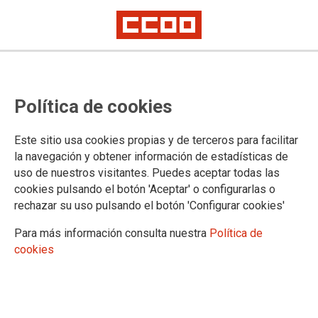
Política de cookies
Este sitio usa cookies propias y de terceros para facilitar
la navegación y obtener información de estadísticas de
CCOO se satisface del archivo de
uso de nuestros visitantes. Puedes aceptar todas las
cookies pulsando el botón 'Aceptar' o configurarlas o
la denuncia del Ayuntamiento de
rechazar su uso pulsando el botón 'Configurar cookies'
Las Palmas de GranCanaria contra
Para más información consulta nuestra
Política de
nueve bomberos
cookies
Consideran que el auto judicial confirma que tras la misma
solo existía un ánimo de amedrentar la acción sindical.