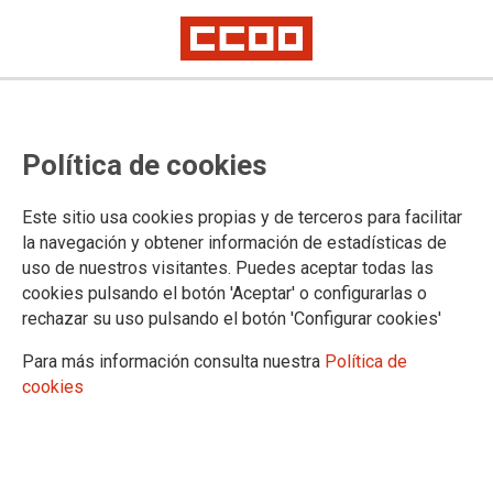
Política de cookies
Este sitio usa cookies propias y de terceros para facilitar
la navegación y obtener información de estadísticas de
CCOO solicita al PSOE que
uso de nuestros visitantes. Puedes aceptar todas las
cookies pulsando el botón 'Aceptar' o configurarlas o
desbloquee la ley de coordinación
rechazar su uso pulsando el botón 'Configurar cookies'
de los servicios contra incendios
Para más información consulta nuestra
Política de
cookies
24/11/2022.