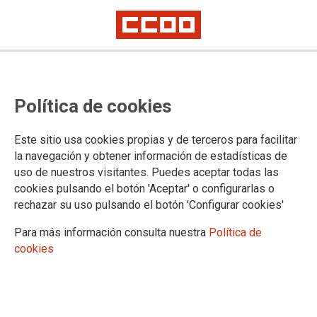
Política de cookies
Este sitio usa cookies propias y de terceros para facilitar
la navegación y obtener información de estadísticas de
Inspección de Trabajo certifica las
uso de nuestros visitantes. Puedes aceptar todas las
cookies pulsando el botón 'Aceptar' o configurarlas o
graves irregularidades en el
rechazar su uso pulsando el botón 'Configurar cookies'
servicio de bomberos de Las
Para más información consulta nuestra
Política de
Palmas de Gran Canaria
cookies
Falta de evaluaciones de riesgos.
20/01/2023.