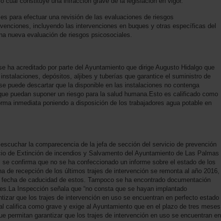
lo cual constituye una infracción grave de la legislación en vigor.
es para efectuar una revisión de las evaluaciones de riesgos
rvenciones, incluyendo las intervenciones en buques y otras específicas del
una nueva evaluación de riesgos psicosociales.
 se ha acreditado por parte del Ayuntamiento que dirige Augusto Hidalgo que
instalaciones, depósitos, aljibes y tuberías que garantice el suministro de
se puede descartar que la disponible en las instalaciones no contenga
que puedan suponer un riesgo para la salud humana.Esto es calificado como
rma inmediata poniendo a disposición de los trabajadores agua potable en
 escuchar la comparecencia de la jefa de sección del servicio de prevención
rvicio de Extinción de incendios y Salvamento del Ayuntamiento de Las Palmas
 se confirma que no se ha confeccionado un informe sobre el estado de los
a de recepción de los últimos trajes de intervención se remonta al año 2016,
ni fecha de caducidad de estos. Tampoco se ha encontrado documentación
rajes.La Inspección señala que “no consta que se hayan implantado
izar que los trajes de intervención en uso se encuentran en perfecto estado
l califica como grave y exige al Ayuntamiento que en el plazo de tres meses
e permitan garantizar que los trajes de intervención en uso se encuentran en