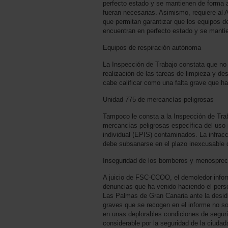
perfecto estado y se mantienen de forma a
fueran necesarias. Asimismo, requiere al 
que permitan garantizar que los equipos de 
encuentran en perfecto estado y se mantie
Equipos de respiración autónoma
La Inspección de Trabajo constata que no 
realización de las tareas de limpieza y de
cabe calificar como una falta grave que ha
Unidad 775 de mercancías peligrosas
Tampoco le consta a la Inspección de Trab
mercancías peligrosas específica del uso 
individual (EPIS) contaminados. La infracci
debe subsanarse en el plazo inexcusable 
Inseguridad de los bomberos y menospreci
A juicio de FSC-CCOO, el demoledor informe
denuncias que ha venido haciendo el perso
Las Palmas de Gran Canaria ante la desidi
graves que se recogen en el informe no sol
en unas deplorables condiciones de segur
considerable por la seguridad de la ciudad