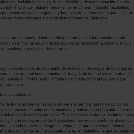
decuada, incluida la limpieza, la desinfección y descontaminación cuando
Ayuntamiento a que implante mecanismos de control, mediante trazabilidad,
protección individual en general y los trajes de intervención en particular, se
nen de forma adecuada siguiendo instrucciones del fabricante.
existe un documento donde se refleje la formación e información para la
sinfección a nivel de usuario de los equipos de respiración autónoma, lo cual
 de resolverse en el plazo de tres meses.
ajo la existencia de un documento de evaluación de riesgos de la unidad de
para el que se emplea como unidad de traslado de los equipos de protección
ón, señala el informe, está tipificada y calificada como grave, por lo que
de tres meses.
o a la ciudadanía
 de la Inspección de Trabajo solo viene a certificar, punto por punto, las
nal del servicio de extinción de incendios y salvamento del Ayuntamiento de
a del equipo de gobierno municipal.El sindicato recuerda que las infracciones
o significan reconocer que los trabajadores han venido prestando el servicio
idad, llegando a poner en riesgo sus vidas, sino que suponen un menosprecio
anía de Las Palmas de Gran Canaria que es, en definitiva, la que se benefici