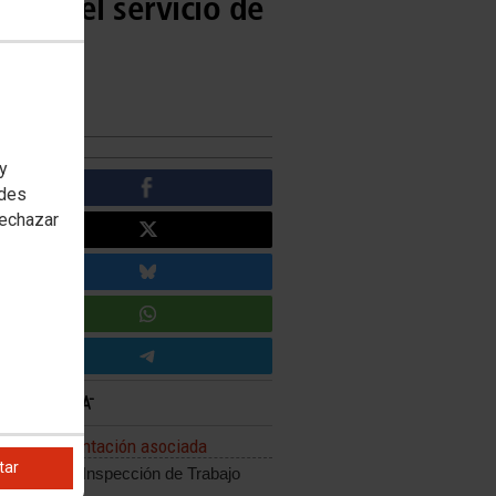
es en el servicio de
 y
edes
rechazar
Documentación asociada
tar
Informe Inspección de Trabajo