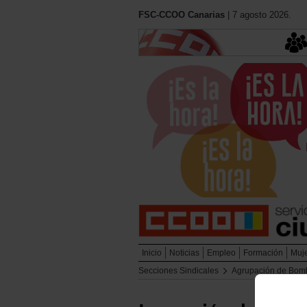
FSC-CCOO Canarias
| 7 agosto 2026.
Inicio
Noticias
Empleo
Formación
Muj
Secciones Sindicales
Agrupación de Bom