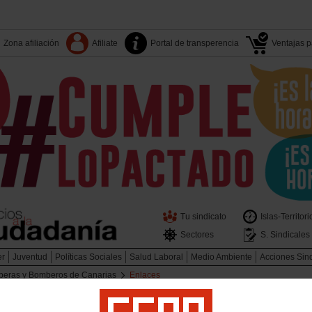
Zona afiliación
Afiliate
Portal de transperencia
Ventajas pa
Tu sindicato
Islas-Territori
Sectores
S. Sindicales
er
Juventud
Políticas Sociales
Salud Laboral
Medio Ambiente
Acciones Sin
beras y Bomberos de Canarias
Enlaces