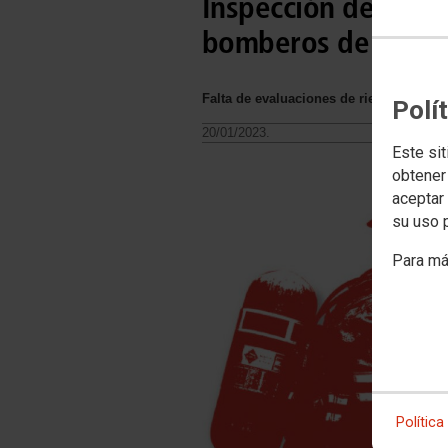
Inspección de Trabaj
bomberos de Las P
Falta de evaluaciones de riesgos.
Polí
20/01/2023.
Este sit
obtener
aceptar 
su uso 
Para má
Política