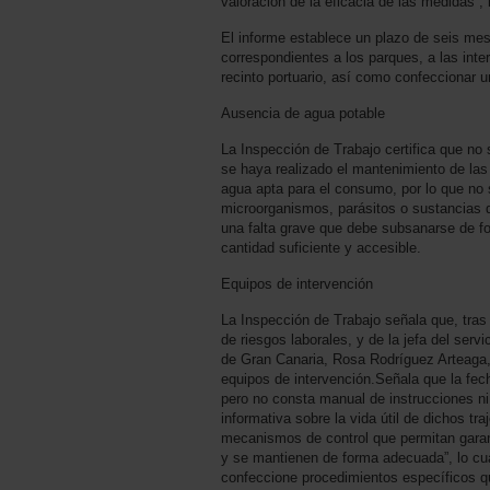
valoración de la eficacia de las medidas”, 
El informe establece un plazo de seis mes
correspondientes a los parques, a las inte
recinto portuario, así como confeccionar 
Ausencia de agua potable
La Inspección de Trabajo certifica que no
se haya realizado el mantenimiento de las 
agua apta para el consumo, por lo que no 
microorganismos, parásitos o sustancias 
una falta grave que debe subsanarse de fo
cantidad suficiente y accesible.
Equipos de intervención
La Inspección de Trabajo señala que, tras
de riesgos laborales, y de la jefa del se
de Gran Canaria, Rosa Rodríguez Arteaga,
equipos de intervención.Señala que la fech
pero no consta manual de instrucciones 
informativa sobre la vida útil de dichos t
mecanismos de control que permitan garant
y se mantienen de forma adecuada”, lo cua
confeccione procedimientos específicos qu