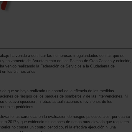
abajo ha venido a certificar las numerosas irregularidades con las que se
ios y salvamento del Ayuntamiento de Las Palmas de Gran Canaria y coincide,
ha venido realizando la Federación de Servicios a la Ciudadanía de
en los últimos años.
a de que se haya realizado un control de la eficacia de las medidas
luaciones de riesgos de los parques de bomberos y de las intervenciones. Ni
su efectiva ejecución, ni otras actualizaciones o revisiones de los
ontroles periódicos.
levante las carencias en la evaluación de riesgos psicosociales, por cuanto
osto 2017 y que evidencia situaciones de riesgo muy elevado que requieren
nterior no consta un control periódico, ni la efectiva ejecución ni una