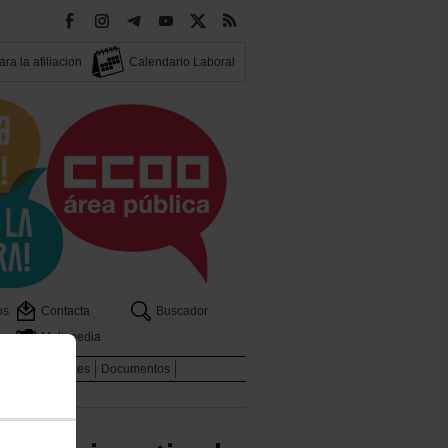
ra la afiliacion
Calendario Laboral
os
Contacta
Buscador
Multimedia
dicales
Enlaces
Documentos