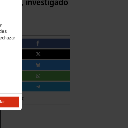
 Justo, investigado
 y
edes
rechazar
tar