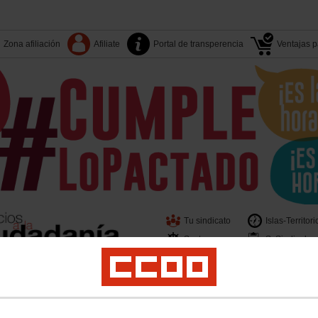
Zona afiliación
Afiliate
Portal de transperencia
Ventajas pa
Tu sindicato
Islas-Territori
Sectores
S. Sindicales
er
Juventud
Políticas Sociales
Salud Laboral
Medio Ambiente
Acciones Sin
beras y Bomberos de Canarias
Contacto