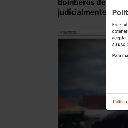
Bomberos de Gran C
judicialmente por p
Polí
Este sit
obtener
15/05/2023.
aceptar 
su uso 
Para má
Política