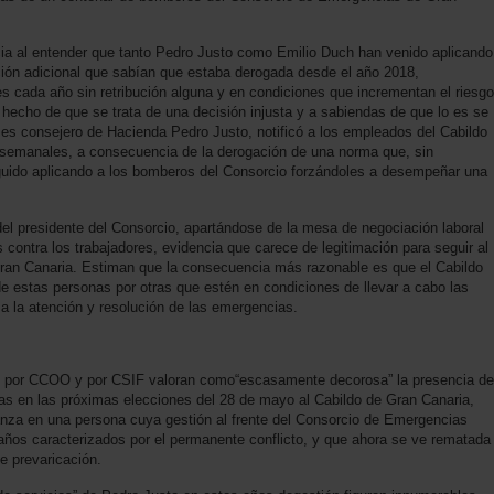
cia al entender que tanto Pedro Justo como Emilio Duch han venido aplicando
ción adicional que sabían que estaba derogada desde el año 2018,
es cada año sin retribución alguna y en condiciones que incrementan el riesgo
l hecho de que se trata de una decisión injusta y a sabiendas de que lo es se
es consejero de Hacienda Pedro Justo, notificó a los empleados del Cabildo
s semanales, a consecuencia de la derogación de una norma que, sin
uido aplicando a los bomberos del Consorcio forzándoles a desempeñar una
el presidente del Consorcio, apartándose de la mesa de negociación laboral
s contra los trabajadores, evidencia que carece de legitimación para seguir al
ran Canaria. Estiman que la consecuencia más razonable es que el Cabildo
de estas personas por otras que estén en condiciones de llevar a cabo las
a la atención y resolución de las emergencias.
s por CCOO y por CSIF valoran como“escasamente decorosa” la presencia de
as en las próximas elecciones del 28 de mayo al Cabildo de Gran Canaria,
anza en una persona cuya gestión al frente del Consorcio de Emergencias
 años caracterizados por el permanente conflicto, y que ahora se ve rematada
de prevaricación.