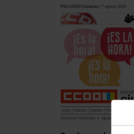
FSC-CCOO Canarias
| 7 agosto 2026.
Inicio
Noticias
Empleo
Formación
Muj
Secciones Sindicales
Agrupación de Bom