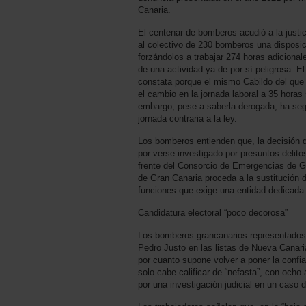
Canaria.
El centenar de bomberos acudió a la justi
al colectivo de 230 bomberos una disposi
forzándolos a trabajar 274 horas adicional
de una actividad ya de por sí peligrosa. E
constata porque el mismo Cabildo del que 
el cambio en la jornada laboral a 35 hora
embargo, pese a saberla derogada, ha seg
jornada contraria a la ley.
Los bomberos entienden que, la decisión d
por verse investigado por presuntos delito
frente del Consorcio de Emergencias de G
de Gran Canaria proceda a la sustitución 
funciones que exige una entidad dedicada 
Candidatura electoral “poco decorosa”
Los bomberos grancanarios representado
Pedro Justo en las listas de Nueva Canari
por cuanto supone volver a poner la confi
solo cabe calificar de “nefasta”, con ocho
por una investigación judicial en un caso 