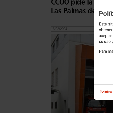
CCOO pide la incorp
Las Palmas de Gran
Polí
Este sit
16/02/2024.
obtener
aceptar 
su uso 
Para má
Política