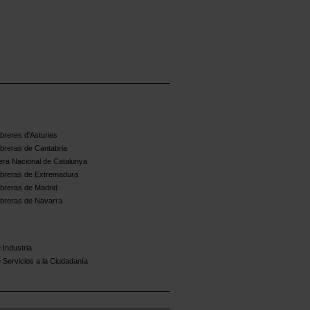
reres d'Asturies
breras de Cantabria
ra Nacional de Catalunya
breras de Extremadura
breras de Madrid
breras de Navarra
 Industria
 Servicios a la Ciudadanía