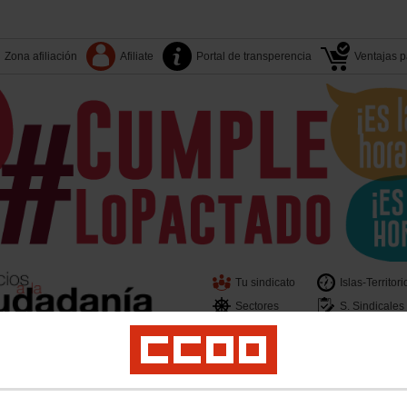
Zona afiliación
Afiliate
Portal de transperencia
Ventajas pa
Tu sindicato
Islas-Territori
Sectores
S. Sindicales
er
Juventud
Políticas Sociales
Salud Laboral
Medio Ambiente
Acciones Sin
beras y Bomberos de Canarias
Contacto