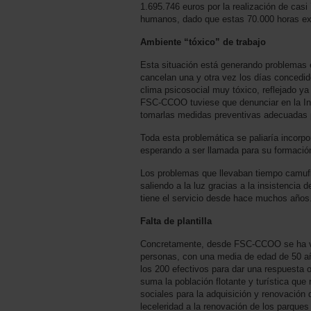
1.695.746 euros por la realización de casi
humanos, dado que estas 70.000 horas ex
Ambiente “tóxico” de trabajo
Esta situación está generando problemas e
cancelan una y otra vez los días concedido
clima psicosocial muy tóxico, reflejado ya
FSC-CCOO tuviese que denunciar en la Ins
tomarlas medidas preventivas adecuadas p
Toda esta problemática se paliaría incorpor
esperando a ser llamada para su formación
Los problemas que llevaban tiempo camufla
saliendo a la luz gracias a la insistencia 
tiene el servicio desde hace muchos años
Falta de plantilla
Concretamente, desde FSC-CCOO se ha veni
personas, con una media de edad de 50 año
los 200 efectivos para dar una respuesta o
suma la población flotante y turística que
sociales para la adquisición y renovación 
leceleridad a la renovación de los parque