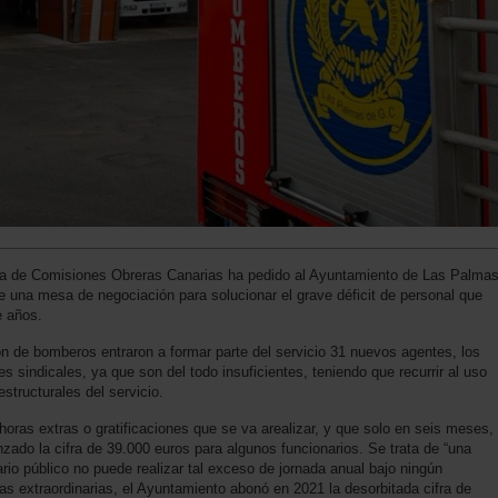
nía de Comisiones Obreras Canarias ha pedido al Ayuntamiento de Las Palma
e una mesa de negociación para solucionar el grave déficit de personal que
e años.
ón de bomberos entraron a formar parte del servicio 31 nuevos agentes, los
s sindicales, ya que son del todo insuficientes, teniendo que recurrir al uso
estructurales del servicio.
oras extras o gratificaciones que se va arealizar, y que solo en seis meses,
ado la cifra de 39.000 euros para algunos funcionarios. Se trata de “una
rio público no puede realizar tal exceso de jornada anual bajo ningún
ras extraordinarias, el Ayuntamiento abonó en 2021 la desorbitada cifra de