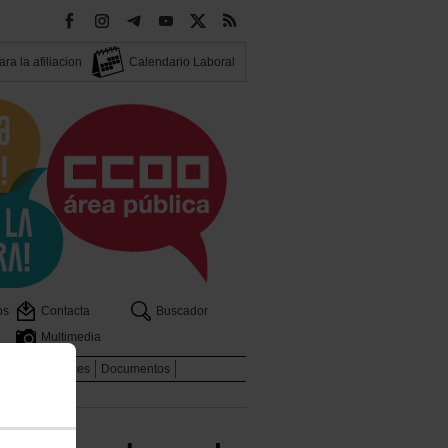
ra la afiliacion
Calendario Laboral
os
Contacta
Buscador
Multimedia
dicales
Enlaces
Documentos