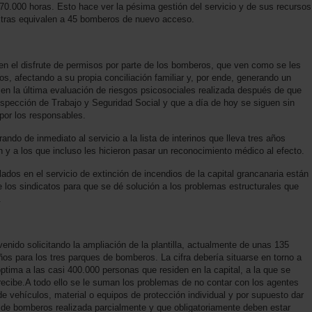
 70.000 horas. Esto hace ver la pésima gestión del servicio y de sus recursos
tras equivalen a 45 bomberos de nuevo acceso.
n el disfrute de permisos por parte de los bomberos, que ven como se les
s, afectando a su propia conciliación familiar y, por ende, generando un
 en la última evaluación de riesgos psicosociales realizada después de que
pección de Trabajo y Seguridad Social y que a día de hoy se siguen sin
or los responsables.
ando de inmediato al servicio a la lista de interinos que lleva tres años
 y a los que incluso les hicieron pasar un reconocimiento médico al efecto.
dos en el servicio de extinción de incendios de la capital grancanaria están
de los sindicatos para que se dé solución a los problemas estructurales que
.
do solicitando la ampliación de la plantilla, actualmente de unas 135
s para los tres parques de bomberos. La cifra debería situarse en torno a
ptima a las casi 400.000 personas que residen en la capital, a la que se
 recibe.A todo ello se le suman los problemas de no contar con los agentes
de vehículos, material o equipos de protección individual y por supuesto dar
s de bomberos realizada parcialmente y que obligatoriamente deben estar