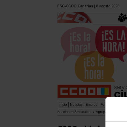
FSC-CCOO Canarias
| 8 agosto 2026.
Inicio
Noticias
Empleo
Formación
Muj
Secciones Sindicales
Agrupación de Bom