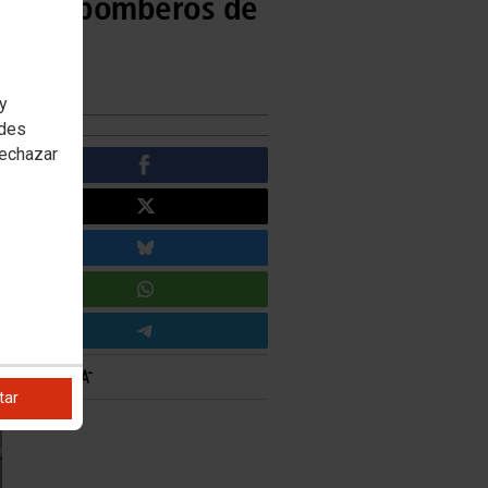
rina de bomberos de
 y
edes
rechazar
tar