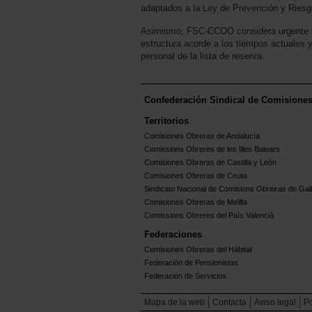
adaptados a la Ley de Prevención y Riesg
Asimismo, FSC-CCOO considera urgente la
estructura acorde a los tiempos actuales 
personal de la lista de reserva.
Confederación Sindical de Comisione
Territorios
Comisiones Obreras de Andalucía
Comissions Obreres de les Illes Balears
Comisiones Obreras de Castilla y León
Comisiones Obreras de Ceuta
Sindicato Nacional de Comisions Obreiras de Gali
Comisiones Obreras de Melilla
Comissions Obreres del Paìs Valenciá
Federaciones
Comisiones Obreras del Hábitat
Federación de Pensionistas
Federación de Servicios
Mapa de la web
Contacta
Aviso legal
Po