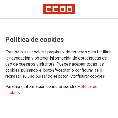
Política de cookies
Este sitio usa cookies propias y de terceros para facilitar
la navegación y obtener información de estadísticas de
El Cabildo de Gran Canaria inicia
uso de nuestros visitantes. Puedes aceptar todas las
cookies pulsando el botón 'Aceptar' o configurarlas o
la privatización los parques de
rechazar su uso pulsando el botón 'Configurar cookies'
bomberos de La Aldea y San
Para más información consulta nuestra
Política de
Mateo
cookies
La Junta de Personal alerta de un posible delito de
prevaricación que, de confirmarse, denunciarán en los