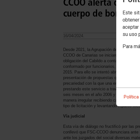
CCOO alerta de un 
cuerpo de bombero
Este sit
obtener
aceptar 
su uso 
16/04/2024.
Para má
Desde 2021, la Agrupación de Bomberas 
CCOO de Canarias se iniciaron acciones co
obligación del Cabildo a contar con un cu
conformado por funcionarios, dado que así 
2015. Para ello se intentó abrir opciones m
presentación de propuestas que evitaran la 
precariedad con la que una empresa llam
prestando este servicio a través de un con
seis meses en el año 2006 y que aun sigu
Política
manera irregular recibiendo casi un millón
tipo de licitación y levantando reparos me
Vía judicial
Esta vía de diálogo no fructificó por las 
conllevó que FSC-CCOO denunciara ante la
ante los juzgados del social diversas mate