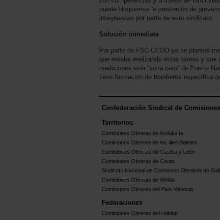
con competencias y a través de funcionari
puede bloquearse la prestación de prevenc
interpuestas por parte de este sindicato.
Solución inmediata
Por parte de FSC-CCOO ya se planteó medi
que estaba realizando estas tareas y que
mediciones enla “zona cero” de Puerto Na
tiene formación de bomberos específica qu
Confederación Sindical de Comisione
Territorios
Comisiones Obreras de Andalucía
Comissions Obreres de les Illes Balears
Comisiones Obreras de Castilla y León
Comisiones Obreras de Ceuta
Sindicato Nacional de Comisions Obreiras de Gali
Comisiones Obreras de Melilla
Comissions Obreres del Paìs Valenciá
Federaciones
Comisiones Obreras del Hábitat