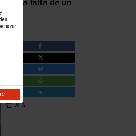
por la falta de un
 y
edes
rechazar
tar