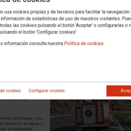
colapso de emergencias en La Palma 
s profesional
io usa cookies propias y de terceros para facilitar la navegación
 información de estadísticas de uso de nuestros visitantes. Pu
todas las cookies pulsando el botón 'Aceptar' o configurarlas o 
pulsando el botón 'Configurar cookies'
s información consulta nuestra
Política de cookies
y Bomberos de la FSC-
n el fin de promover la
erpo de bomberos propios
les obliga la ley desde
ediante el diálogo y la
judicialización de la
ada Emerpal estaba
trato de urgencia para
e prorrogándose de
 de cookies
Configurar cookies
Acep
 de euros al año sin ningún
s a mes para ello.
presiones de Emerpal y eso
 inspección de trabajo y
rias de inseguridad,