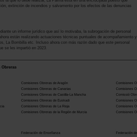
os la que lo debe realizar, La Palma está en una encrucijada puesto que
ión, extinción de incendios y salvamento por los efectos de las denuncias
ante un informe jurídico que así lo motivaba, la subrogación de personal
 ahora están realizando actuaciones técnicas puntuales de acompañamiento y
os, La Bombilla etc. Incluso ahora con más razón dado que este personal
e se les impartió en 2023.
s Obreras
Comisiones Obreras de Aragón
Comisiones Ob
Comisiones Obreras de Canarias
Comisiones O
Comisiones Obreras de Castilla-La Mancha
Comissió Obre
Comisiones Obreras de Euskadi
Comisiones O
cia
Comisiones Obreras de La Rioja
Comisiones O
Comisiones Obreras de la Región de Murcia
Comisiones O
Federación de Enseñanza
Federación de