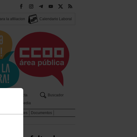
ra la afiliacion
Calendario Laboral
os
Contacta
Buscador
Multimedia
dicales
Enlaces
Documentos