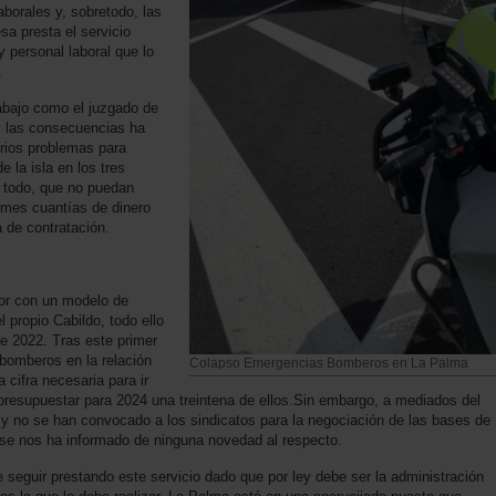
borales y, sobretodo, las
a presta el servicio
y personal laboral que lo
.
rabajo como el juzgado de
y las consecuencias ha
erios problemas para
 la isla en los tres
e todo, que no puedan
 mes cuantías de dinero
ca de contratación.
tor con un modelo de
l propio Cabildo, todo ello
de 2022. Tras este primer
 bomberos en la relación
Colapso Emergencias Bomberos en La Palma
 cifra necesaria para ir
 presupuestar para 2024 una treintena de ellos.Sin embargo, a mediados del
a y no se han convocado a los sindicatos para la negociación de las bases de
 se nos ha informado de ninguna novedad al respecto.
 seguir prestando este servicio dado que por ley debe ser la administración