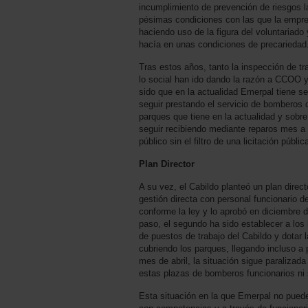
incumplimiento de prevención de riesgos la
pésimas condiciones con las que la empres
haciendo uso de la figura del voluntariado 
hacía en unas condiciones de precariedad
Tras estos años, tanto la inspección de t
lo social han ido dando la razón a CCOO 
sido que en la actualidad Emerpal tiene s
seguir prestando el servicio de bomberos de
parques que tiene en la actualidad y sobr
seguir recibiendo mediante reparos mes a
público sin el filtro de una licitación públi
Plan Director
A su vez, el Cabildo planteó un plan direc
gestión directa con personal funcionario de
conforme la ley y lo aprobó en diciembre 
paso, el segundo ha sido establecer a los
de puestos de trabajo del Cabildo y dotar la
cubriendo los parques, llegando incluso a
mes de abril, la situación sigue paralizad
estas plazas de bomberos funcionarios ni
Esta situación en la que Emerpal no puede