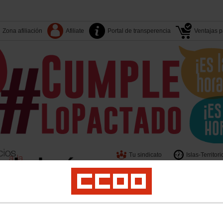
Zona afiliación
Afiliate
Portal de transperencia
Ventajas pa
Tu sindicato
Islas-Territori
Sectores
S. Sindicales
er
Juventud
Políticas Sociales
Salud Laboral
Medio Ambiente
Acciones Sin
beras y Bomberos de Canarias
Enlaces