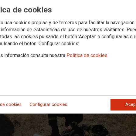
s bomberos las remuneraciones cuan
tica de cookies
e el servicio
io usa cookies propias y de terceros para facilitar la navegación
 información de estadísticas de uso de nuestros visitantes. Pu
tas sentencias serán recurridas ante el Tribunal Supremo porque supon
todas las cookies pulsando el botón 'Aceptar' o configurarlas o 
pulsando el botón 'Configurar cookies'
s información consulta nuestra
Política de cookies
 de cookies
Configurar cookies
Acep