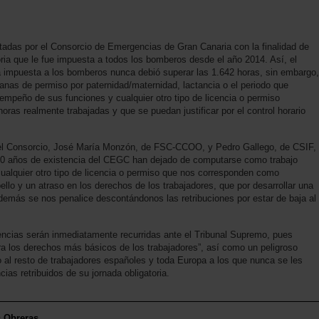
tadas por el Consorcio de Emergencias de Gran Canaria con la finalidad de
oria que le fue impuesta a todos los bomberos desde el año 2014. Así, el
ria impuesta a los bomberos nunca debió superar las 1.642 horas, sin embargo,
nas de permiso por paternidad/maternidad, lactancia o el periodo que
sempeño de sus funciones y cualquier otro tipo de licencia o permiso
horas realmente trabajadas y que se puedan justificar por el control horario
del Consorcio, José María Monzón, de FSC-CCOO, y Pedro Gallego, de CSIF,
20 años de existencia del CEGC han dejado de computarse como trabajo
 cualquier otro tipo de licencia o permiso que nos corresponden como
ello y un atraso en los derechos de los trabajadores, que por desarrollar una
además se nos penalice descontándonos las retribuciones por estar de baja al
encias serán inmediatamente recurridas ante el Tribunal Supremo, pues
a los derechos más básicos de los trabajadores”, así como un peligroso
 al resto de trabajadores españoles y toda Europa a los que nunca se les
ias retribuidos de su jornada obligatoria.
s Obreras