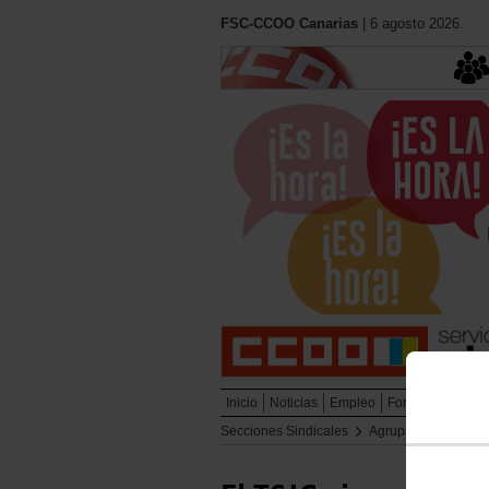
FSC-CCOO Canarias
| 6 agosto 2026.
Inicio
Noticias
Empleo
Formación
Muj
Secciones Sindicales
Agrupación de Bom