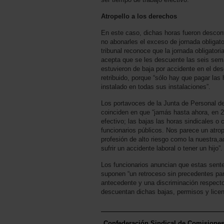
Atropello a los derechos
En este caso, dichas horas fueron descon
no abonarles el exceso de jornada obligat
tribunal reconoce que la jornada obligato
acepta que se les descuente las seis sema
estuvieron de baja por accidente en el de
retribuido, porque “sólo hay que pagar las 
instalado en todas sus instalaciones”.
Los portavoces de la Junta de Personal 
coinciden en que “jamás hasta ahora, en 
efectivo; las bajas las horas sindicales o
funcionarios públicos. Nos parece un atrop
profesión de alto riesgo como la nuestra,
sufrir un accidente laboral o tener un hijo”.
Los funcionarios anuncian que estas sent
suponen “un retroceso sin precedentes par
antecedente y una discriminación respecto
descuentan dichas bajas, permisos y licenc
Confederación Sindical de Comisione