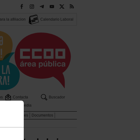
ra la afiliacion
Calendario Laboral
os
Contacta
Buscador
Multimedia
dicales
Enlaces
Documentos