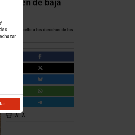
do estén de baja
 y
edes
en “un atropello a los derechos de los
rechazar
tar