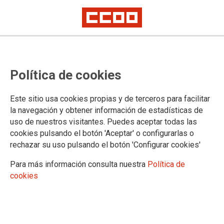
Política de cookies
Este sitio usa cookies propias y de terceros para facilitar
la navegación y obtener información de estadísticas de
CCOO celebra el comienzo de las
uso de nuestros visitantes. Puedes aceptar todas las
cookies pulsando el botón 'Aceptar' o configurarlas o
negociaciones para el convenio
rechazar su uso pulsando el botón 'Configurar cookies'
del transporte regular interurbano
Para más información consulta nuestra
Política de
de Las Palmas
cookies
17/01/2025.