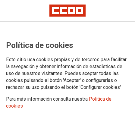
Política de cookies
Este sitio usa cookies propias y de terceros para facilitar
la navegación y obtener información de estadísticas de
CCOO y UGT recuerdan a Rosa
uso de nuestros visitantes. Puedes aceptar todas las
cookies pulsando el botón 'Aceptar' o configurarlas o
Dávila que es ella la que se
rechazar su uso pulsando el botón 'Configurar cookies'
empeña en politizar la huelga del
Para más información consulta nuestra
Política de
Metropolitano
cookies
25/02/2025.