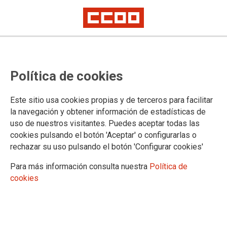
Política de cookies
Este sitio usa cookies propias y de terceros para facilitar
la navegación y obtener información de estadísticas de
CCOO y UGT se concentran para
uso de nuestros visitantes. Puedes aceptar todas las
cookies pulsando el botón 'Aceptar' o configurarlas o
exigir al Gobierno el cumplimiento
rechazar su uso pulsando el botón 'Configurar cookies'
íntegro de los acuerdos suscritos
Para más información consulta nuestra
Política de
en la Función Pública
cookies
La primera concentración será este martes 8 de julio ante el
Ministerio de Hacienda