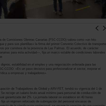
nía de Comisiones Obreras Canarias (FSC-CCOO) valora como «un hito
gua y para sus plantillas» la firma del primer Convenio Colectivo de transporte
eros por carretera de la provincia de Las Palmas. El acuerdo, de carácter
anarias para esta actividad—, fija un marco estable de condiciones laborales
ar.
dignos, estabilidad en el empleo y una negociación ordenada para las
FSC-CCOO. «Es un paso decisivo para profesionalizar el sector, mejorar el
urídica a empresas y trabajadores».
pación de Trabajadores de Global y ARV-FET, tendrá su vigencia del 1 de
 Se recoge un salario bruto anual mínimo para personal de conducción de
nual garantizada del 2%. La jornada laboral se establece en 40 horas
 fija un régimen reforzado de subrogación del personal encasos de
pecto de la clasificación profesional, se recoge la creación de una comisión