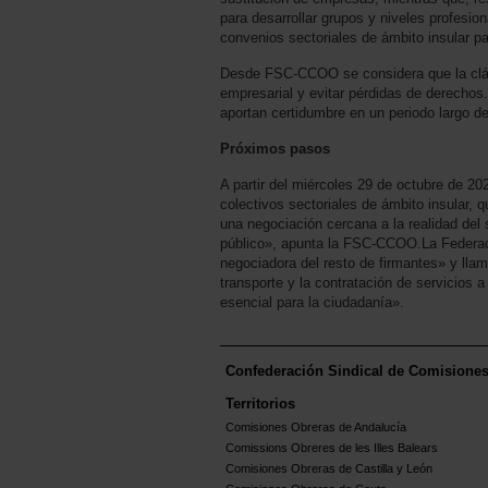
para desarrollar grupos y niveles profesion
convenios sectoriales de ámbito insular par
Desde FSC-CCOO se considera que la cláu
empresarial y evitar pérdidas de derechos
aportan certidumbre en un periodo largo de
Próximos pasos
A partir del miércoles 29 de octubre de 2
colectivos sectoriales de ámbito insular, 
una negociación cercana a la realidad del s
público», apunta la FSC-CCOO.La Federaci
negociadora del resto de firmantes» y lla
transporte y la contratación de servicios 
esencial para la ciudadanía».
Confederación Sindical de Comisione
Territorios
Comisiones Obreras de Andalucía
Comissions Obreres de les Illes Balears
Comisiones Obreras de Castilla y León