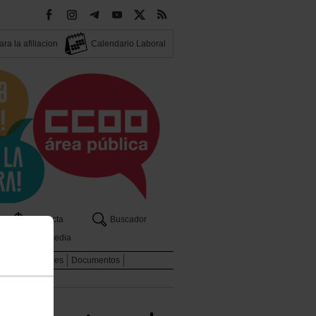
ra la afiliacion
Calendario Laboral
os
Contacta
Buscador
Multimedia
dicales
Enlaces
Documentos