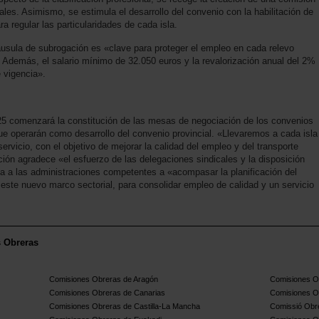
ales. Asimismo, se estimula el desarrollo del convenio con la habilitación de
a regular las particularidades de cada isla.
sula de subrogación es «clave para proteger el empleo en cada relevo
. Además, el salario mínimo de 32.050 euros y la revalorización anual del 2%
 vigencia».
025 comenzará la constitución de las mesas de negociación de los convenios
que operarán como desarrollo del convenio provincial. «Llevaremos a cada isla
ervicio, con el objetivo de mejorar la calidad del empleo y del transporte
ón agradece «el esfuerzo de las delegaciones sindicales y la disposición
ma a las administraciones competentes a «acompasar la planificación del
a este nuevo marco sectorial, para consolidar empleo de calidad y un servicio
s Obreras
Comisiones Obreras de Aragón
Comisiones Ob
Comisiones Obreras de Canarias
Comisiones O
Comisiones Obreras de Castilla-La Mancha
Comissió Obre