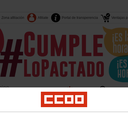
Zona afiliación
Afiliate
Portal de transperencia
Ventajas pa
Tu sindicato
Islas-Territori
Sectores
S. Sindicales
er
Juventud
Políticas Sociales
Salud Laboral
Medio Ambiente
Acciones Sin