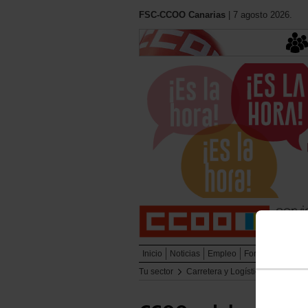
FSC-CCOO Canarias
| 7 agosto 2026.
Inicio
Noticias
Empleo
Formación
Muj
Tu sector
Carretera y Logística
Enlaces