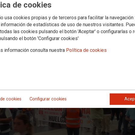
ma del primer convenio sectorial de
tica de cookies
eros por carretera en la provincia 
io usa cookies propias y de terceros para facilitar la navegación
 información de estadísticas de uso de nuestros visitantes. Pu
todas las cookies pulsando el botón 'Aceptar' o configurarlas o 
pulsando el botón 'Configurar cookies'
s información consulta nuestra
Política de cookies
 de cookies
Configurar cookies
Acep