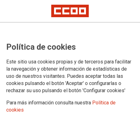
Política de cookies
Este sitio usa cookies propias y de terceros para facilitar
la navegación y obtener información de estadísticas de
CCOO informa a los bomberos
uso de nuestros visitantes. Puedes aceptar todas las
cookies pulsando el botón 'Aceptar' o configurarlas o
forestales canarios sobre la
rechazar su uso pulsando el botón 'Configurar cookies'
aplicación de los coeficientes
Para más información consulta nuestra
Política de
reductores de jubilación
cookies
03/12/2025.