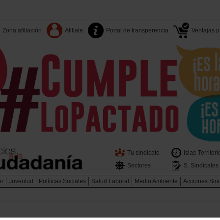
Zona afiliación
Afiliate
Portal de transperencia
Ventajas pa
Tu sindicato
Islas-Territori
Sectores
S. Sindicales
er
Juventud
Políticas Sociales
Salud Laboral
Medio Ambiente
Acciones Sin