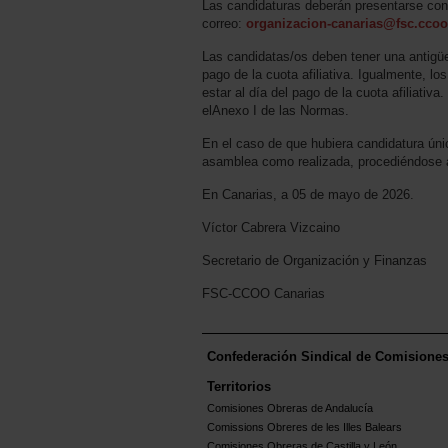
Las candidaturas deberán presentarse con 
correo:
organizacion-canarias@fsc.ccoo
Las candidatas/os deben tener una antigüe
pago de la cuota afiliativa. Igualmente, lo
estar al día del pago de la cuota afiliati
elAnexo I de las Normas.
En el caso de que hubiera candidatura únic
asamblea como realizada, procediéndose 
En Canarias, a 05 de mayo de 2026.
Víctor Cabrera Vizcaino
Secretario de Organización y Finanzas
FSC-CCOO Canarias
Confederación Sindical de Comisione
Territorios
Comisiones Obreras de Andalucía
Comissions Obreres de les Illes Balears
Comisiones Obreras de Castilla y León