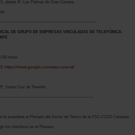
1, planta 4ª, Las Palmas de Gran Canaria.
ife
--------------------------------------------------------------------------------
NDICAL DE GRUPO DE EMPRESAS VINCULADAS DE TELEFÓNICA-
RIFE
6:00 horas.
E:
https://meet.google.com/wqx-cxsa-stf
8ª, Santa Cruz de Tenerife.
------------------------------------------------------------------------------
 la asamblea al Plenario del Sector de Teleco de la FSC-CCOO Canarias.
gir los miembros en el Plenario.