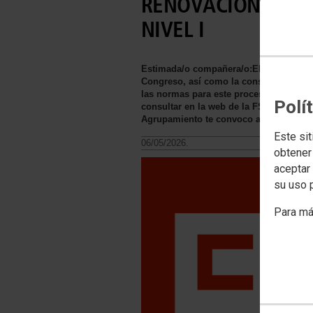
RENOVACIÓN DEL 
NIVEL I
Estimada/o compañera/o:El Consejo de l
Congreso, así como la constitución y r
las normas para este proceso y, por est
Polí
consultar en la web de la FSC Canarias)
Agrupamiento te convoco a:ASAMBL
Este sit
06/05/2026.
obtener
aceptar 
su uso 
Para má