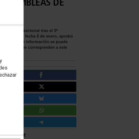
- ASAMBLEAS DE
structura sectorial tras el 5º
anarias, con fecha 8 de enero, aprobó
de abril (esta información se puede
 del Sector que corresponden a este
 y
edes
rechazar