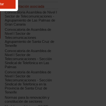
tar
Documentación asociada
Convocatoria Asamblea de Nivel I
Sector de Telecomunicaciones -
Agrupamiento de Las Palmas de
Gran Canaria
Convocatoria de Asamblea de
Nivel I Sector de
Telecomunicaciones
Agrupamiento de Santa Cruz de
Tenerife
Convocatoria de Asamblea de
Nivel I Sector de
Telecomunicaciones - Sección
Sindical de Telefónica en Las
Palmas
Convocatoria de Asamblea de
Nivel I Sector de
Telecomunicaciones - Sección
Sindical de Telefónica en la
Provincia de Santa Cruz de
Tenerife
Normas para la renovación y
constitución de sectores