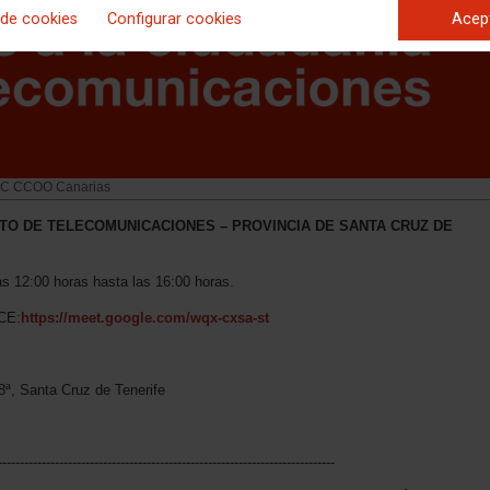
 de cookies
Configurar cookies
Acep
FSC CCOO Canarias
NTO DE TELECOMUNICACIONES – PROVINCIA DE SANTA CRUZ DE
 12:00 horas hasta las 16:00 horas.
CE:
https://meet.google.com/wqx-cxsa-st
8ª, Santa Cruz de Tenerife
-----------------------------------------------------------------------------