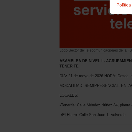
Política
Logo Sector de Telecomunicaciones de la 
ASAMBLEA DE NIVEL I - AGRUPAMIE
TENERIFE
DÍA
:
21 de mayo de 2026.HORA: Desde las
MODALIDAD: SEMIPRESENCIAL: ENLA
LOCALES:
•Tenerife: Calle Méndez Núñez 84, planta 
.•El Hierro: Calle San Juan 1, Valverde.
-------------------------------------------------------------