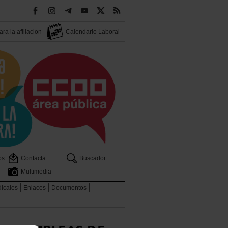
ra la afiliacion
Calendario Laboral
os
Contacta
Buscador
Multimedia
dicales
Enlaces
Documentos