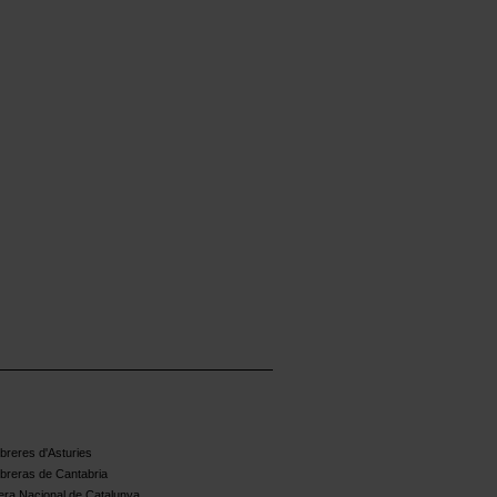
reres d'Asturies
breras de Cantabria
ra Nacional de Catalunya