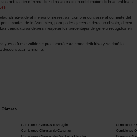
una antelación mínima de 7 días antes de la celebración de la asamblea al
.es
dad afiliativa de al menos 6 meses, así como encontrarse al corriente del
s participantes de la Asamblea, para poder ejercer el derecho al voto, deben
va. Las candidaturas deberán respetar los porcentajes de género recogidos en
a y esta fuese válida se proclamará esta como definitiva y se dará la
a desconvocar la misma.
s Obreras
Comisiones Obreras de Aragón
Comisiones Ob
Comisiones Obreras de Canarias
Comisiones O
Comisiones Obreras de Castilla-La Mancha
Comissió Obre