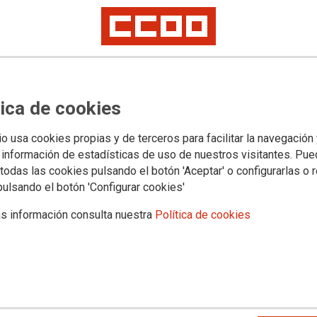
SECTOR DE TELECOMUNICACIONES 
a FSC-CCOO Canarias, celebrado el 26 de noviembre de 2025, acordó la e
enovación de los sectores. Asimismo, la Comisión Ejecutiva de la FSC C
a Secretaría de Organización, el calendario que se publicó el pasado 28 
tica de cookies
.Por esta razón, con el fin de elegir las personas miembros al Plenario
EA DE NIVEL I DEL SECTOR DE TELECOMUNICACIONES
io usa cookies propias y de terceros para facilitar la navegación
 información de estadísticas de uso de nuestros visitantes. Pu
todas las cookies pulsando el botón 'Aceptar' o configurarlas o 
pulsando el botón 'Configurar cookies'
s información consulta nuestra
Política de cookies