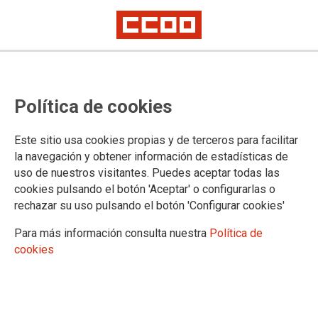
Política de cookies
Este sitio usa cookies propias y de terceros para facilitar
la navegación y obtener información de estadísticas de
Sindicatos impulsan una huelga en
uso de nuestros visitantes. Puedes aceptar todas las
cookies pulsando el botón 'Aceptar' o configurarlas o
el transporte sanitario canario
rechazar su uso pulsando el botón 'Configurar cookies'
ante el bloqueo del convenio
Para más información consulta nuestra
Política de
colectivo
cookies
La Federación de Servicios a la Ciudadanía de CCOO
Canarias, junto a CSIF y USO, ha presentado un preaviso de