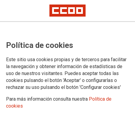
Política de cookies
Este sitio usa cookies propias y de terceros para facilitar
la navegación y obtener información de estadísticas de
FSC-CCOO exige un salario mínimo
uso de nuestros visitantes. Puedes aceptar todas las
cookies pulsando el botón 'Aceptar' o configurarlas o
de 1.500 euros en la
rechazar su uso pulsando el botón 'Configurar cookies'
Administración del Estado
Para más información consulta nuestra
Política de
cookies
El sindicato anunció el inicio de movilizaciones en mayo, tras
la falta de negociación colectiva en la Oferta de Empleo
Público de 2026. Demanda unas nuevas tablas salariales
para atraer y retener al personal, con un salario mínimo de