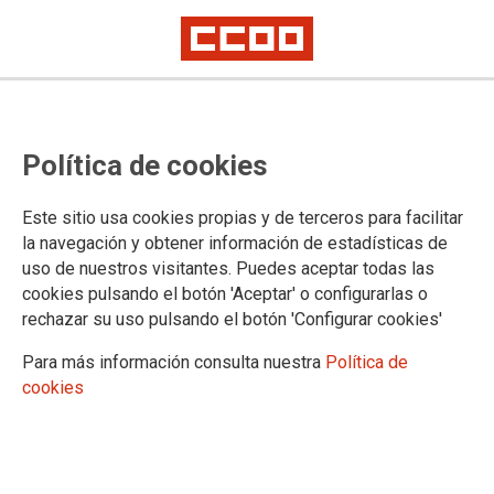
Política de cookies
Este sitio usa cookies propias y de terceros para facilitar
la navegación y obtener información de estadísticas de
Escuela Sindical Online
uso de nuestros visitantes. Puedes aceptar todas las
cookies pulsando el botón 'Aceptar' o configurarlas o
03-03-2021
rechazar su uso pulsando el botón 'Configurar cookies'
TEMAS
Para más información consulta nuestra
Política de
Escuela Sindical Juan Muñiz Sapico, CCOO.
cookies
Para la formación sindical y cultura del trabajo.
https://escuelasindical.ccoo.es