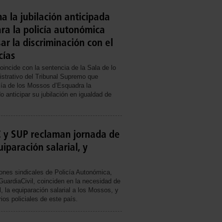
 la jubilación anticipada
ra la policía autonómica
ar la discriminación con el
cías
incide con la sentencia de la Sala de lo
strativo del Tribunal Supremo que
cía de los Mossos d’Esquadra la
 anticipar su jubilación en igualdad de
y SUP reclaman jornada de
iparación salarial, y
iones sindicales de Policía Autonómica,
GuardiaCivil, coinciden en la necesidad de
, la equiparación salarial a los Mossos, y
ios policiales de este país.