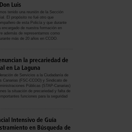
Don Luis
os tenido una reunión de la Sección
ial. El propósito no fué otro que
mpañero de esta Policía y que durante
 encargado de nuestra formación en
tre además de representarnos como
 durante más de 20 años en CCOO.
enuncian la precariedad de
cal en La Laguna
deración de Servicios a la Ciudadanía de
s Canarias (FSC-CCOO) y Sindicato de
ministraciones Públicas (STAP-Canarias)
nes la situación de precariedad y falta de
 importantes funciones para la seguridad
cial Intensivo de Guía
estramiento en Búsqueda de