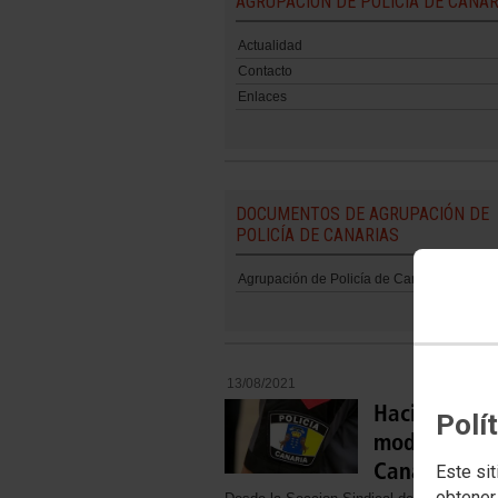
AGRUPACIÓN DE POLICÍA DE CANAR
Actualidad
Contacto
Enlaces
DOCUMENTOS DE AGRUPACIÓN DE
POLICÍA DE CANARIAS
Agrupación de Policía de Canarias
13/08/2021
Hacia un nu
Polí
modelo polic
Canarias
Este sit
obtener