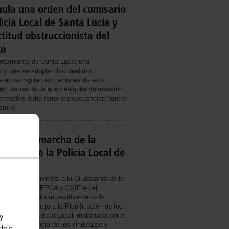
anula una orden del comisario
licía Local de Santa Lucía y
titud obstruccionista del
to
ntamiento de Santa Lucía una
ca y que se adopten las medidas
e no se repitan actuaciones de esta
mo, se recuerda que cualquier vulneración
termedios debe tener consecuencias dentro
torio.
aloran la marcha de la
cación de la Policía Local de
eración de Servicios a la Ciudadanía de la
s Canarias,S EPCA y CSIF en el
nta Lucía valoran positivamente la
istema que mejora la Planificación de los
entes de la Policía Local implantada por el
 y
erpo a instancia de los sindicatos y
edes