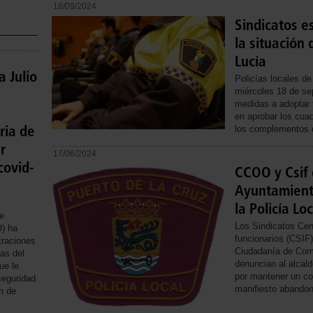
18/09/2024
Sindicatos e
la situación 
Lucía
 Julio
Policías locales de
miércoles 18 de se
medidas a adoptar t
a
en aprobar los cuad
ria de
los complementos d
r
17/06/2024
covid-
CCOO y Csif 
Ayuntamiento
la Policía Loc
e
Los Sindicatos Cen
) ha
funcionarios (CSIF)
traciones
Ciudadanía de Com
as del
denuncian al alcal
ue le
por mantener un co
seguridad
manifiesto abandono
ón de