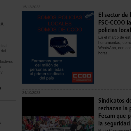
15/12/2023
El sector de 
FSC-CCOO la
DA
policías loc
En el marco de es
herramientas, como 
dical
WhatsApp, con com
 del
horas.
lectivos
s
 y
o
24/10/2023
Sindicatos de
rechazan la 
Fecam que pr
la seguridad
S
María Concepción B