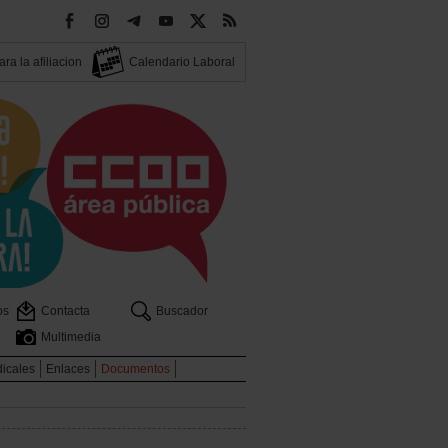
ra la afiliacion
Calendario Laboral
os
Contacta
Buscador
Multimedia
dicales
Enlaces
Documentos