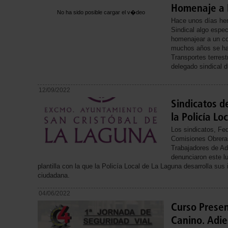
Homenaje a 
No ha sido posible cargar el v�deo
Hace unos días hem
Sindical algo espec
homenajear a un co
muchos años se ha
Transportes terres
delegado sindical
12/09/2022
Sindicatos d
la Policía Lo
Los sindicatos, Fe
Comisiones Obrera
Trabajadores de Ad
denunciaron este lu
plantilla con la que la Policía Local de La Laguna desarrolla sus
ciudadana.
04/06/2022
Curso Presen
Canino. Adi