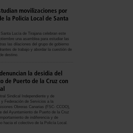
studian movilizaciones por
de la Policía Local de Santa
 Santa Lucía de Tirajana celebran este
ptiembre una asamblea para estudiar las
ras las dilaciones del grupo de gobierno
rantes de trabajo y abordar la cuestión de
e destino.
denuncian la desidia del
 de Puerto de la Cruz con
al
tral Sindical Independiente y de
 y Federación de Servicios a la
isiones Obreras Canarias (FSC- CCOO),
de del Ayuntamiento de Puerto de la Cruz
mportamiento de indiferencia y de
 hacia el colectivo de la Policía Local.