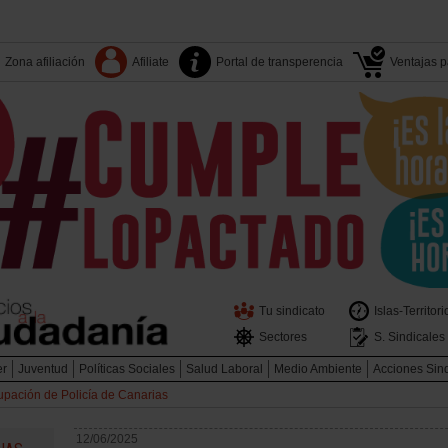
Zona afiliación
Afiliate
Portal de transperencia
Ventajas pa
Tu sindicato
Islas-Territori
Sectores
S. Sindicales
er
Juventud
Políticas Sociales
Salud Laboral
Medio Ambiente
Acciones Sin
upación de Policía de Canarias
12/06/2025