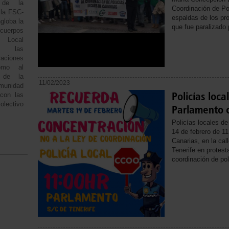
 de la
Coordinación de Po
 la FSC-
espaldas de los pr
globa la
que fue paralizado 
 cuerpos
Local
de las
aciones
omo al
 de la
11/02/2023
munidad
Policías loca
con las
olectivo
Parlamento 
Policías locales d
14 de febrero de 11
Canarias, en la ca
Tenerife en protest
coordinación de pol