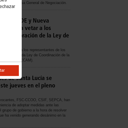
mes en la Mesa General de Negociación.
rechazar
 que PSOE y Nueva
vuelvan a vetar a los
n la elaboración de la Ley de
blica
s no veten a los representantes de los
on la fracasada Ley de Coordinación de la
 Municipios (FECAM).
tar
ales de Santa Lucía se
ste jueves en el pleno
onvocantes, FSC-CCOO, CSIF, SEPCA, han
niencia de adoptar medidas ante las
l grupo de gobierno a la hora de resolver
que ha venido generando desánimo en la