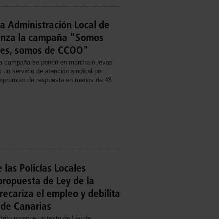
la Administración Local de
nza la campaña "Somos
ales, somos de CCOO"
ta campaña se ponen en marcha nuevas
un servicio de atención sindical por
promiso de respuesta en menos de 48
 las Policías Locales
propuesta de Ley de la
ecariza el empleo y debilita
 de Canarias
rito propone un texto de Ley de