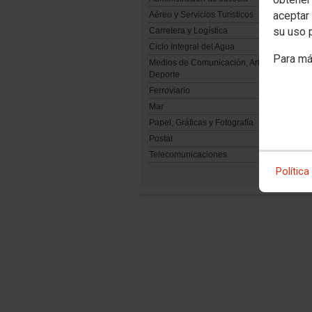
aceptar 
Aéreo y Servicios Turísticos
su uso 
Carretera y Logística
Ciclo Integral del Agua
Para má
Medios de Comunicación, Artes, Cultura, O
Deporte
Ferroviario
Mar
Papel, Gráficas y Fotografía
Postal
Telecomunicaciones
Política