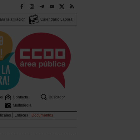
ra la afiliacion
Calendario Laboral
os
Contacta
Buscador
Multimedia
dicales
Enlaces
Documentos