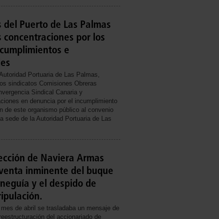
 del Puerto de Las Palmas
s concentraciones por los
ncumplimientos e
des
 Autoridad Portuaria de Las Palmas,
los sindicatos Comisiones Obreras
vergencia Sindical Canaria y
ciones en denuncia por el incumplimiento
ón de este organismo público al convenio
la sede de la Autoridad Portuaria de Las
ección de Naviera Armas
venta inminente del buque
neguía y el despido de
ripulación.
 mes de abril se trasladaba un mensaje de
 reestructuración del accionariado de