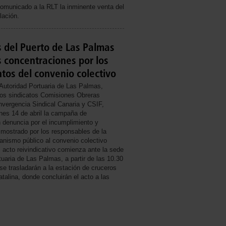
omunicado a la RLT la inminente venta del
ación.
 del Puerto de Las Palmas
s concentraciones por los
tos del convenio colectivo
 Autoridad Portuaria de Las Palmas,
los sindicatos Comisiones Obreras
vergencia Sindical Canaria y CSIF,
rnes 14 de abril la campaña de
 denuncia por el incumplimiento y
 mostrado por los responsables de la
anismo público al convenio colectivo
 acto reivindicativo comienza ante la sede
tuaria de Las Palmas, a partir de las 10.30
 se trasladarán a la estación de cruceros
talina, donde concluirán el acto a las