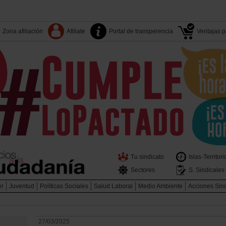
Zona afiliación
Afiliate
Portal de transperencia
Ventajas pa
Tu sindicato
Islas-Territori
Sectores
S. Sindicales
er
Juventud
Políticas Sociales
Salud Laboral
Medio Ambiente
Acciones Sin
27/03/2025