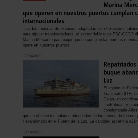
Marina Merc
que operen en nuestros puertos cumplan c
internacionales
Tras las medidas de exención adoptadas por el Gobierno italiano
para tripular transbordadores, el sector del Mar de FSC-CCOO dir
Marina Mercante para exigir que se cumplan las normas mínimas
opere en nuestros puertos.
23/04/2022
Repatriados 
buque aband
Luz
El equipo de Federa
Transporte (ITF) E
Galán, en coordina
LasPalmas, y graci
consignataria Alfa
que se abonen los salarios adeudados de los meses de febrero y
I abandonado en el Puerto de la Luz. La cantidad ascendía a21
21/04/2022