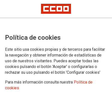
Política de cookies
Este sitio usa cookies propias y de terceros para facilitar
la navegación y obtener información de estadísticas de
02/06/2026
uso de nuestros visitantes. Puedes aceptar todas las
CCOO firma el primer Plan
cookies pulsando el botón 'Aceptar' o configurarlas o
de Igualdad en el
rechazar su uso pulsando el botón 'Configurar cookies'
transporte del plátano de
Canarias
Para más información consulta nuestra
Política de
cookies
El acuerdo, con una vigencia de cuatro años, incorpora medidas en
selección, promoción, transparencia retributiva, conciliación corresponsable
y prevención del acoso en la empresa Transportes Frigoríficos
SoloCanarias.
04/12/2024