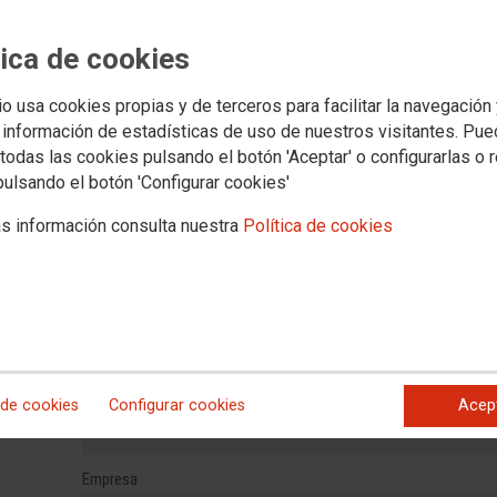
CONTACTA FSC-CCOO CANARI
tica de cookies
Formulario de contacto general con la Federación de Servi
Canarias
io usa cookies propias y de terceros para facilitar la navegación
 información de estadísticas de uso de nuestros visitantes. Pu
*
Nombre
todas las cookies pulsando el botón 'Aceptar' o configurarlas o 
pulsando el botón 'Configurar cookies'
*
Consulta
s información consulta nuestra
Política de cookies
 de cookies
Configurar cookies
Acep
Empresa