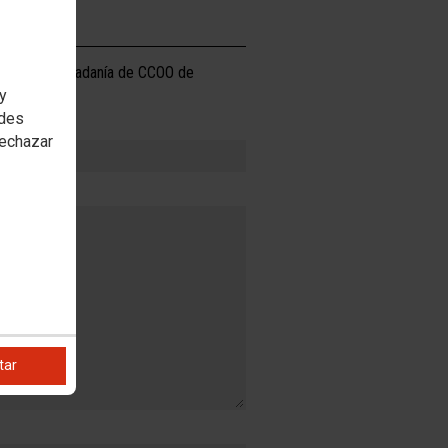
AS
cios a la Ciudadanía de CCOO de
 y
edes
rechazar
tar