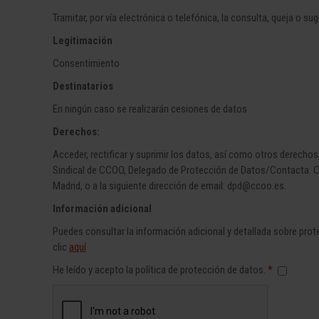
Tramitar, por vía electrónica o telefónica, la consulta, queja o su
Legitimación
Consentimiento
Destinatarios
En ningún caso se realizarán cesiones de datos
Derechos:
Acceder, rectificar y suprimir los datos, así como otros derechos
Sindical de CCOO, Delegado de Protección de Datos/Contacta. Cl
Madrid, o a la siguiente dirección de email: dpd@ccoo.es.
Información adicional
Puedes consultar la información adicional y detallada sobre pro
clic
aquí
He leído y acepto la política de protección de datos.
*