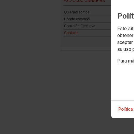
FSC-CCOO CANARIAS
Quiénes somos
Polí
Dónde estamos
Comisión Ejecutiva
Este sit
Contacto
obtener
aceptar 
su uso 
Para má
Política