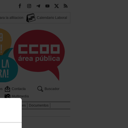
ra la afiliacion
Calendario Laboral
os
Contacta
Buscador
Multimedia
dicales
Enlaces
Documentos