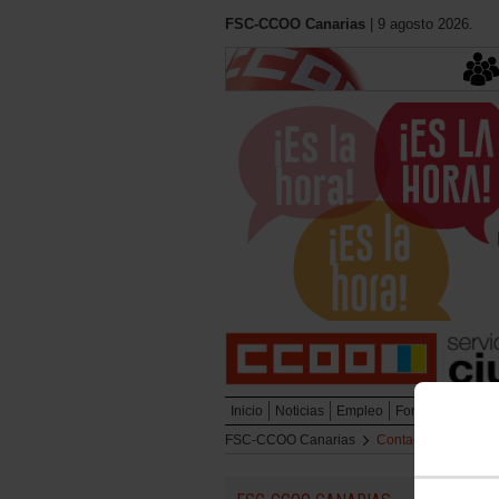
FSC-CCOO Canarias
| 9 agosto 2026.
Inicio
Noticias
Empleo
Formación
Muj
FSC-CCOO Canarias
Contacto