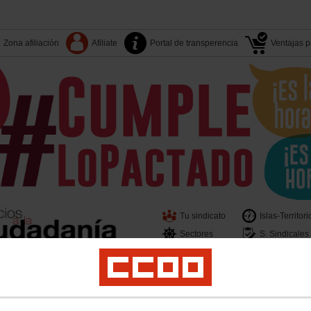
Zona afiliación
Afiliate
Portal de transperencia
Ventajas pa
Tu sindicato
Islas-Territori
Sectores
S. Sindicales
er
Juventud
Políticas Sociales
Salud Laboral
Medio Ambiente
Acciones Sin