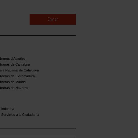
reres d'Asturies
breras de Cantabria
ra Nacional de Catalunya
breras de Extremadura
breras de Madrid
breras de Navarra
 Industria
 Servicios a la Ciudadanía