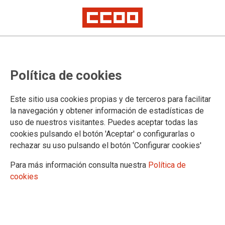
Política de cookies
Este sitio usa cookies propias y de terceros para facilitar
la navegación y obtener información de estadísticas de
Policías locales y bomberos
uso de nuestros visitantes. Puedes aceptar todas las
cookies pulsando el botón 'Aceptar' o configurarlas o
denuncian su marginación en el
rechazar su uso pulsando el botón 'Configurar cookies'
programa de vacunación
Para más información consulta nuestra
Política de
cookies
Los coordinadores de ambas agrupaciones afirman que 2000
agentes han quedado en el “limbo” debido a la paralización
de las inoculaciones.