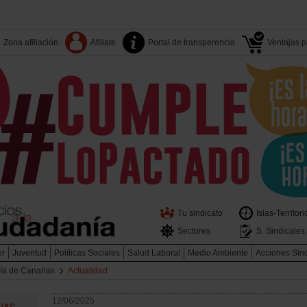
Zona afiliación
Afiliate
Portal de transperencia
Ventajas pa
Tu sindicato
Islas-Territori
Sectores
S. Sindicales
er
Juventud
Políticas Sociales
Salud Laboral
Medio Ambiente
Acciones Sin
ía de Canarias
Actualidad
12/06/2025