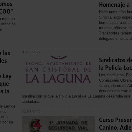
omos
Homenaje a 
hlsjs: Video file not
 CCOO"
found
Hace unos días hem
Sindical algo espec
n marcha
homenajear a un co
 atención
muchos años se ha
e
Transportes terres
delegado sindical
e las
12/09/2022
Sindicatos d
les
la Policía Lo
e Ley
Los sindicatos, Fe
Comisiones Obrera
 que
Trabajadores de Ad
a la
denunciaron este lu
plantilla con la que la Policía Local de La Laguna desarrolla sus
ciudadana.
de Ley de
sido
04/06/2022
 de la
Curso Presen
o por su
Canino. Adi