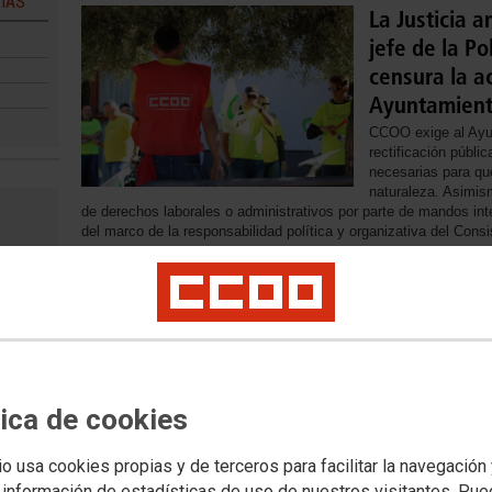
IAS
La Justicia 
jefe de la Po
censura la ac
Ayuntamien
CCOO exige al Ayu
rectificación públi
necesarias para qu
naturaleza. Asimis
de derechos laborales o administrativos por parte de mandos in
del marco de la responsabilidad política y organizativa del Consis
26/03/2025
Sindicatos v
nueva planifi
Santa Lucía
Los sindicatos Fed
nula
Comisiones Obrera
tica de cookies
Ayuntamiento de Sa
l
marcha del nuevo s
fe de
Servicios de los Ag
io usa cookies propias y de terceros para facilitar la navegación
departamento del cu
 información de estadísticas de uso de nuestros visitantes. Pu