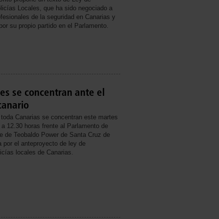
licías Locales, que ha sido negociado a
ofesionales de la seguridad en Canarias y
por su propio partido en el Parlamento.
les se concentran ante el
canario
e toda Canarias se concentran este martes
 a 12.30 horas frente al Parlamento de
lle de Teobaldo Power de Santa Cruz de
a por el anteproyecto de ley de
icías locales de Canarias.