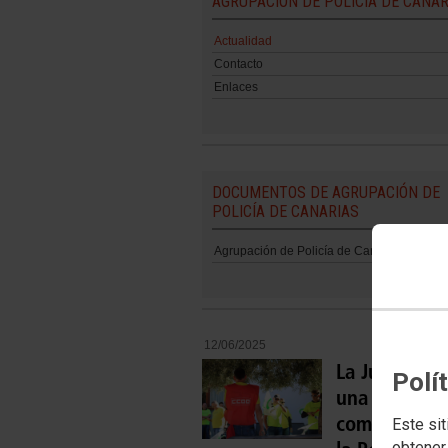
AGRUPACIÓN DE POLICÍA DE CANAR
Actualidad
Contacto
Enlaces
DOCUMENTOS DE AGRUPACIÓN DE
POLICÍA DE CANARIAS
Agrupación de Policía de Canarias
12/06/2025
La Justicia a
Polí
una orden de
comisario je
Este sit
obtener