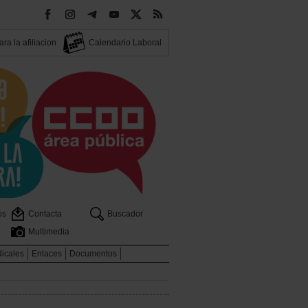
ra la afiliacion
Calendario Laboral
os
Contacta
Buscador
Multimedia
dicales
Enlaces
Documentos