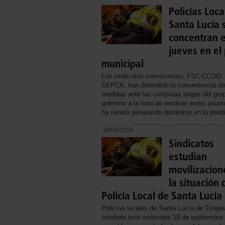
Policías Loca
Santa Lucía 
concentran 
jueves en el
municipal
Los sindicatos convocantes, FSC-CCOO,
SEPCA, han defendido la conveniencia de
medidas ante las continuas largas del gru
gobierno a la hora de resolver estos asunt
ha venido generando desánimo en la planti
18/09/2024
Sindicatos
estudian
movilizacion
la situación 
Policía Local de Santa Lucía
Policías locales de Santa Lucía de Tiraja
celebran este miércoles 18 de septiembre