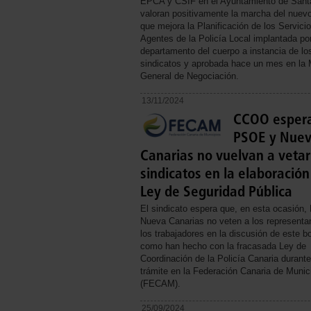
EPCA y CSIF en el Ayuntamiento de Sant
valoran positivamente la marcha del nuev
que mejora la Planificación de los Servici
Agentes de la Policía Local implantada por
departamento del cuerpo a instancia de lo
sindicatos y aprobada hace un mes en la
General de Negociación.
13/11/2024
CCOO esper
PSOE y Nue
Canarias no vuelvan a vetar
sindicatos en la elaboración
Ley de Seguridad Pública
El sindicato espera que, en esta ocasión
Nueva Canarias no veten a los representa
los trabajadores en la discusión de este bo
como han hecho con la fracasada Ley de
Coordinación de la Policía Canaria durant
trámite en la Federación Canaria de Munic
(FECAM).
25/09/2024