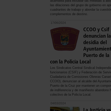
asamblea para estudiar las medidas a adop
las dilaciones del grupo de gobierno en ap
cuadrantes de trabajo y abordar la cuestió
complementos de destino.
17/06/2024
CCOO y Csif
denuncian la
desidia del
Ayuntamient
Puerto de la
con la Policía Local
Los Sindicatos Central Sindical Independi
funcionarios (CSIF) y Federación de Servic
Ciudadanía de Comisiones Obreras Canar
CCOO), denuncian al alcalde del Ayuntam
Puerto de la Cruz por mantener un compo
de indiferencia y de manifiesto abandono h
colectivo de la Policía Local.
04/03/2024
La Justicia v