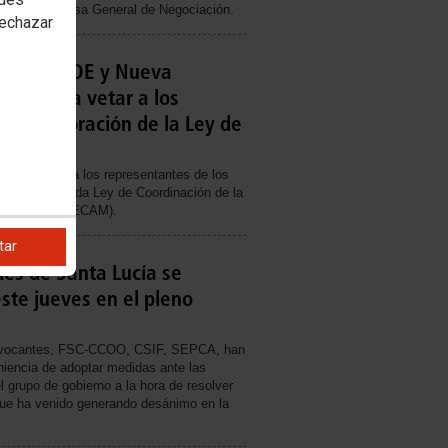
mes en la Mesa General de Negociación.
rechazar
 que PSOE y Nueva
vuelvan a vetar a los
n la elaboración de la Ley de
blica
s no veten a los representantes de los
on la fracasada Ley de Coordinación de la
 Municipios (FECAM).
tar
ales de Santa Lucía se
ste jueves en el pleno
onvocantes, FSC-CCOO, CSIF, SEPCA, han
niencia de adoptar medidas ante las
l grupo de gobierno a la hora de resolver
que ha venido generando desánimo en la