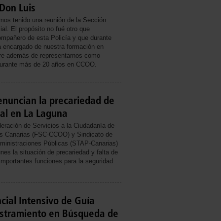
Don Luis
os tenido una reunión de la Sección
ial. El propósito no fué otro que
mpañero de esta Policía y que durante
 encargado de nuestra formación en
tre además de representarnos como
 durante más de 20 años en CCOO.
enuncian la precariedad de
cal en La Laguna
deración de Servicios a la Ciudadanía de
s Canarias (FSC-CCOO) y Sindicato de
ministraciones Públicas (STAP-Canarias)
nes la situación de precariedad y falta de
 importantes funciones para la seguridad
cial Intensivo de Guía
estramiento en Búsqueda de