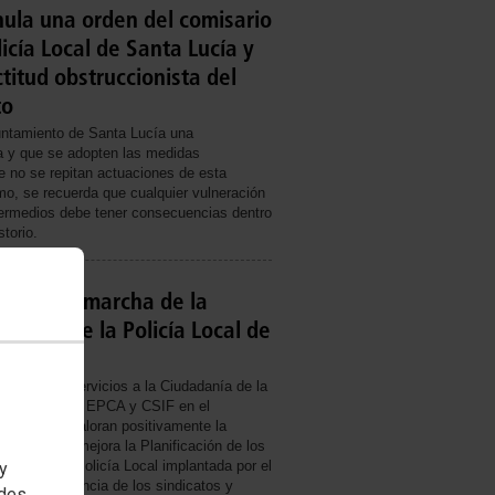
anula una orden del comisario
licía Local de Santa Lucía y
titud obstruccionista del
to
ntamiento de Santa Lucía una
ca y que se adopten las medidas
e no se repitan actuaciones de esta
mo, se recuerda que cualquier vulneración
termedios debe tener consecuencias dentro
torio.
aloran la marcha de la
cación de la Policía Local de
eración de Servicios a la Ciudadanía de la
s Canarias,S EPCA y CSIF en el
nta Lucía valoran positivamente la
istema que mejora la Planificación de los
entes de la Policía Local implantada por el
 y
erpo a instancia de los sindicatos y
edes