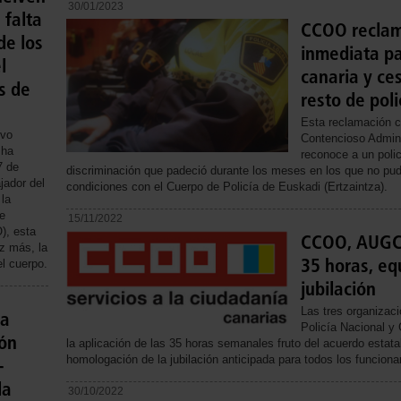
30/01/2023
 falta
CCOO reclama
de los
inmediata pa
l
canaria y ces
s de
resto de poli
Esta reclamación co
ivo
Contencioso Admini
 ha
reconoce a un poli
7 de
discriminación que padeció durante los meses en los que no pudo
jador del
condiciones con el Cuerpo de Policía de Euskadi (Ertzaintza).
 la
e
15/11/2022
), esta
CCOO, AUGC 
z más, la
35 horas, equ
el cuerpo.
jubilación
Las tres organizac
la
Policía Nacional y 
ión
la aplicación de las 35 horas semanales fruto del acuerdo estatal
homologación de la jubilación anticipada para todos los funcionar
-
la
30/10/2022