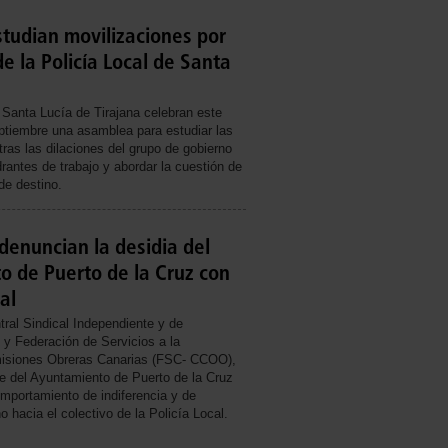
studian movilizaciones por
de la Policía Local de Santa
 Santa Lucía de Tirajana celebran este
ptiembre una asamblea para estudiar las
ras las dilaciones del grupo de gobierno
rantes de trabajo y abordar la cuestión de
e destino.
denuncian la desidia del
 de Puerto de la Cruz con
al
tral Sindical Independiente y de
 y Federación de Servicios a la
isiones Obreras Canarias (FSC- CCOO),
de del Ayuntamiento de Puerto de la Cruz
mportamiento de indiferencia y de
 hacia el colectivo de la Policía Local.