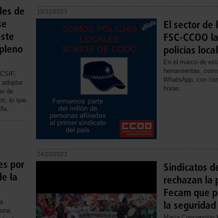
les de
15/12/2023
se
El sector de 
este
FSC-CCOO la
 pleno
policías loc
En el marco de es
herramientas, como 
 CSIF,
WhatsApp, con com
 adoptar
horas.
po de
os, lo que
lla.
24/10/2023
es por
Sindicatos de
de la
rechazan la 
Fecam que pr
na
la seguridad
 una
María Concepción B