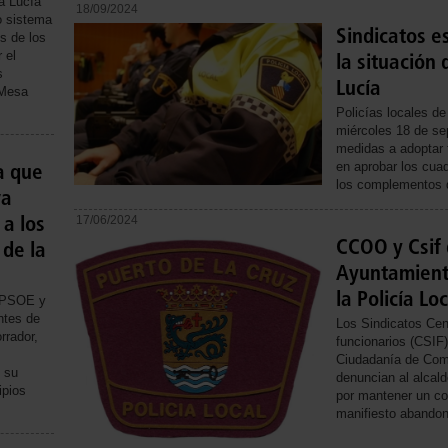
a Lucía
18/09/2024
o sistema
Sindicatos e
os de los
 el
la situación 
s
Lucía
 Mesa
Policías locales de
miércoles 18 de se
medidas a adoptar t
a que
en aprobar los cuad
los complementos d
va
 a los
17/06/2024
CCOO y Csif 
 de la
Ayuntamiento
la Policía Loc
, PSOE y
ntes de
Los Sindicatos Cen
rrador,
funcionarios (CSIF)
Ciudadanía de Com
e su
denuncian al alcal
ipios
por mantener un co
manifiesto abandono