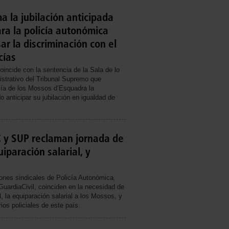
 la jubilación anticipada
ra la policía autonómica
ar la discriminación con el
cías
incide con la sentencia de la Sala de lo
strativo del Tribunal Supremo que
cía de los Mossos d’Esquadra la
 anticipar su jubilación en igualdad de
y SUP reclaman jornada de
iparación salarial, y
iones sindicales de Policía Autonómica,
GuardiaCivil, coinciden en la necesidad de
, la equiparación salarial a los Mossos, y
ios policiales de este país.