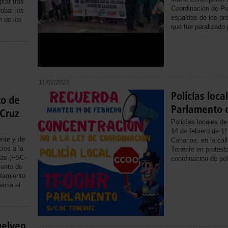
tar tras
Coordinación de Po
robar los
espaldas de los pr
n de los
que fue paralizado 
11/02/2023
Policías loca
o de
Parlamento 
 Cruz
Policías locales d
14 de febrero de 11
ente y de
Canarias, en la ca
ios a la
Tenerife en protest
ias (FSC-
coordinación de pol
iento de
rtamiento
acia el
uelven