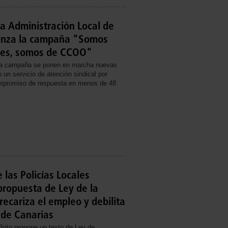
la Administración Local de
nza la campaña "Somos
ales, somos de CCOO"
ta campaña se ponen en marcha nuevas
un servicio de atención sindical por
promiso de respuesta en menos de 48
 las Policías Locales
propuesta de Ley de la
ecariza el empleo y debilita
 de Canarias
rito propone un texto de Ley de