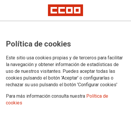
Política de cookies
Este sitio usa cookies propias y de terceros para facilitar
la navegación y obtener información de estadísticas de
CCOO y UGT exponen al Gobierno
uso de nuestros visitantes. Puedes aceptar todas las
cookies pulsando el botón 'Aceptar' o configurarlas o
canario la alarmante situación de
rechazar su uso pulsando el botón 'Configurar cookies'
la Seguridad Social en las islas
Para más información consulta nuestra
Política de
cookies
06/06/2022.