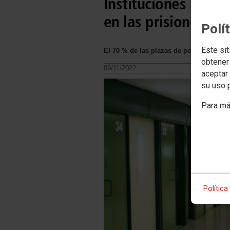
Instituciones Penit
en las prisiones ca
Polí
Este sit
El 70 % de las plazas de personal facult
obtener
09/11/2022.
aceptar 
su uso 
Para má
Política