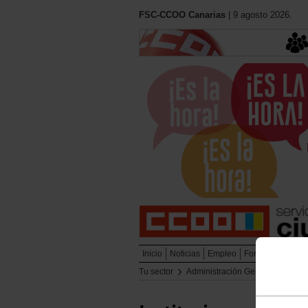
FSC-CCOO Canarias
| 9 agosto 2026.
Inicio
Noticias
Empleo
Formación
Muj
Tu sector
Administración General del Est