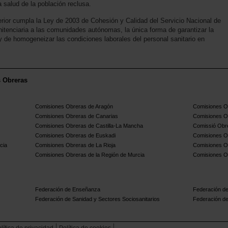
salud de la población reclusa.
nterior cumpla la Ley de 2003 de Cohesión y Calidad del Servicio Nacional de
enitenciaria a las comunidades autónomas, la única forma de garantizar la
 y de homogeneizar las condiciones laborales del personal sanitario en
s Obreras
Comisiones Obreras de Aragón
Comisiones Ob
Comisiones Obreras de Canarias
Comisiones O
Comisiones Obreras de Castilla-La Mancha
Comissió Obre
Comisiones Obreras de Euskadi
Comisiones O
cia
Comisiones Obreras de La Rioja
Comisiones O
Comisiones Obreras de la Región de Murcia
Comisiones O
Federación de Enseñanza
Federación de
Federación de Sanidad y Sectores Sociosanitarios
Federación de
lítica de privacidad
Política de cookies