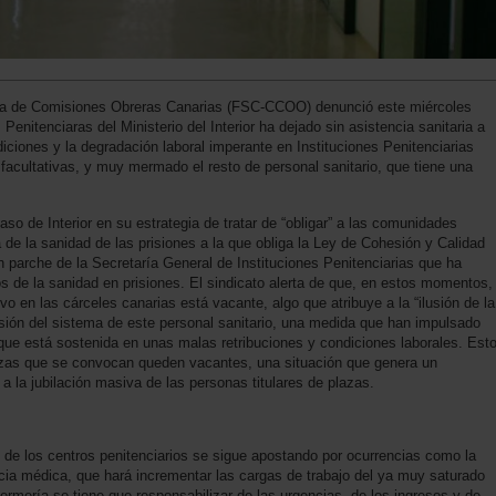
nía de Comisiones Obreras Canarias (FSC-CCOO) denunció este miércoles
 Penitenciaras del Ministerio del Interior ha dejado sin asistencia sanitaria a
iciones y la degradación laboral imperante en Instituciones Penitenciarias
y facultativas, y muy mermado el resto de personal sanitario, que tiene una
caso de Interior en su estrategia de tratar de “obligar” a las comunidades
 de la sanidad de las prisiones a la que obliga la Ley de Cohesión y Calidad
 parche de la Secretaría General de Instituciones Penitenciarias que ha
 de la sanidad en prisiones. El sindicato alerta de que, en estos momentos,
vo en las cárceles canarias está vacante, algo que atribuye a la “ilusión de la
ulsión del sistema de este personal sanitario, una medida que han impulsado
que está sostenida en unas malas retribuciones y condiciones laborales. Est
zas que se convocan queden vacantes, una situación que genera un
 la jubilación masiva de las personas titulares de plazas.
s de los centros penitenciarios se sigue apostando por ocurrencias como la
cia médica, que hará incrementar las cargas de trabajo del ya muy saturado
ermería se tiene que responsabilizar de las urgencias, de los ingresos y de