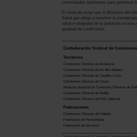
comunidades autónomas para garantizar la 
El sindicato exige que el Ministerio del I
Salud que obliga a transferir la sanidad p
salud e integridad de la población reclusa
igualdad de condiciones.
Confederación Sindical de Comisione
Territorios
Comisiones Obreras de Andalucía
Comissions Obreres de les Illes Balears
Comisiones Obreras de Castilla y León
Comisiones Obreras de Ceuta
Sindicato Nacional de Comisions Obreiras de Gali
Comisiones Obreras de Melilla
Comissions Obreres del Paìs Valenciá
Federaciones
Comisiones Obreras del Hábitat
Federación de Pensionistas
Federación de Servicios
Mapa de la web
Contacta
Aviso legal
Po