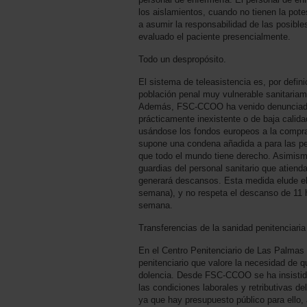
los aislamientos, cuando no tienen la pote
a asumir la responsabilidad de las posible
evaluado el paciente presencialmente.
Todo un despropósito.
El sistema de teleasistencia es, por defin
población penal muy vulnerable sanitariam
Además, FSC-CCOO ha venido denunciado qu
prácticamente inexistente o de baja calidad
usándose los fondos europeos a la compra 
supone una condena añadida a para las per
que todo el mundo tiene derecho. Asimism
guardias del personal sanitario que atiend
generará descansos. Esta medida elude el 
semana), y no respeta el descanso de 11 ho
semana.
Transferencias de la sanidad penitenciaria
En el Centro Penitenciario de Las Palmas 
penitenciario que valore la necesidad de 
dolencia. Desde FSC-CCOO se ha insistido
las condiciones laborales y retributivas de
ya que hay presupuesto público para ello,