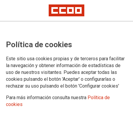
Política de cookies
Este sitio usa cookies propias y de terceros para facilitar
la navegación y obtener información de estadísticas de
La Federación Europea de
uso de nuestros visitantes. Puedes aceptar todas las
cookies pulsando el botón 'Aceptar' o configurarlas o
Trabajadores del Transporte y
rechazar su uso pulsando el botón 'Configurar cookies'
CCOO exigen Obligaciones de
Para más información consulta nuestra
Política de
Servicio Público en las conexiones
cookies
Canarias-Península
Coinciden en que es la única forma de poner fin al abuso en