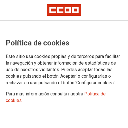
Política de cookies
Este sitio usa cookies propias y de terceros para facilitar
la navegación y obtener información de estadísticas de
CCOO exige al Ministerio de
uso de nuestros visitantes. Puedes aceptar todas las
cookies pulsando el botón 'Aceptar' o configurarlas o
Transportes que mantenga la
rechazar su uso pulsando el botón 'Configurar cookies'
normativa sobre tacógrafos en
Para más información consulta nuestra
Política de
Baleares y Canarias
cookies
19/12/2022.