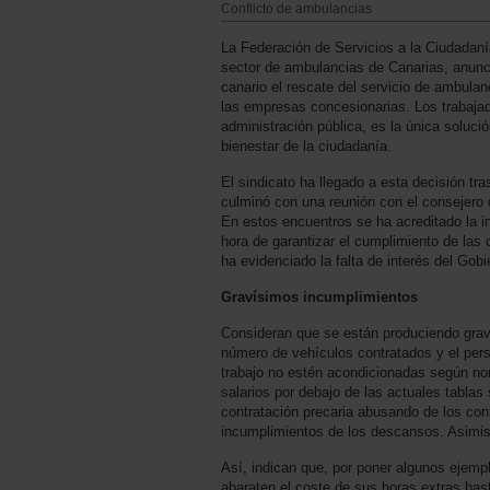
Conflicto de ambulancias
La Federación de Servicios a la Ciudadan
sector de ambulancias de Canarias, anuncia 
canario el rescate del servicio de ambulan
las empresas concesionarias. Los trabajado
administración pública, es la única soluci
bienestar de la ciudadanía.
El sindicato ha llegado a esta decisión tr
culminó con una reunión con el consejero d
En estos encuentros se ha acreditado la in
hora de garantizar el cumplimiento de las
ha evidenciado la falta de interés del Gobi
Gravísimos incumplimientos
Consideran que se están produciendo grav
número de vehículos contratados y el per
trabajo no estén acondicionadas según nor
salarios por debajo de las actuales tablas
contratación precaria abusando de los cont
incumplimientos de los descansos. Asimis
Así, indican que, por poner algunos ejemp
abaraten el coste de sus horas extras has