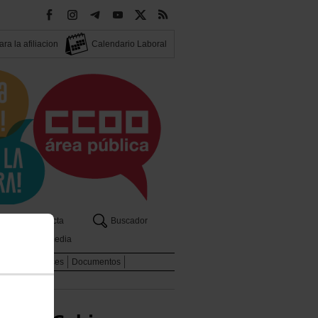
ra la afiliacion
Calendario Laboral
os
Contacta
Buscador
Multimedia
dicales
Enlaces
Documentos