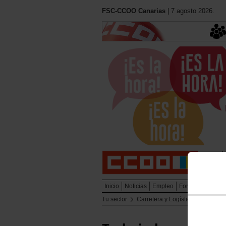
FSC-CCOO Canarias
| 7 agosto 2026.
Inicio
Noticias
Empleo
Formación
Muj
Tu sector
Carretera y Logística
Enlaces