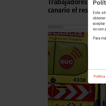
Trabajadores de am
Polí
canario el rescate 
Este sit
obtener
aceptar 
28/02/2023.
su uso 
Para má
Política