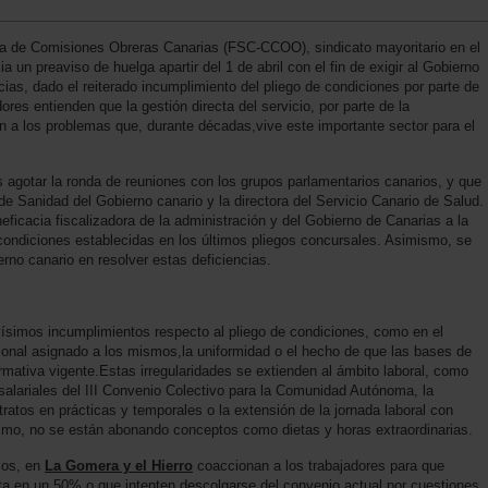
ía de Comisiones Obreras Canarias (FSC-CCOO), sindicato mayoritario en el
un preaviso de huelga apartir del 1 de abril con el fin de exigir al Gobierno
cias, dado el reiterado incumplimiento del pliego de condiciones por parte de
res entienden que la gestión directa del servicio, por parte de la
ón a los problemas que, durante décadas,vive este importante sector para el
as agotar la ronda de reuniones con los grupos parlamentarios canarios, y que
e Sanidad del Gobierno canario y la directora del Servicio Canario de Salud.
eficacia fiscalizadora de la administración y del Gobierno de Canarias a la
 condiciones establecidas en los últimos pliegos concursales. Asimismo, se
erno canario en resolver estas deficiencias.
ísimos incumplimientos respecto al pliego de condiciones, como en el
sonal asignado a los mismos,la uniformidad o el hecho de que las bases de
mativa vigente.Estas irregularidades se extienden al ámbito laboral, como
 salariales del III Convenio Colectivo para la Comunidad Autónoma, la
ratos en prácticas y temporales o la extensión de la jornada laboral con
mo, no se están abonando conceptos como dietas y horas extraordinarias.
los, en
La Gomera y el Hierro
coaccionan a los trabajadores para que
ta en un 50% o que intenten descolgarse del convenio actual por cuestiones