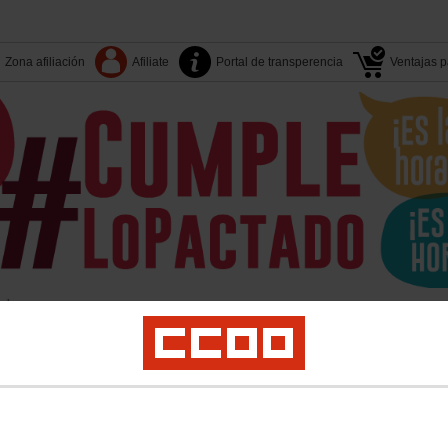
Zona afiliación
Afiliate
Portal de transperencia
Ventajas pa
Tu sindicato
Islas-Territori
Sectores
S. Sindicales
er
Juventud
Políticas Sociales
Salud Laboral
Medio Ambiente
Acciones Sin