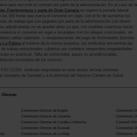
o para rescindir el contrato por parte de la administración. En el caso de la
te, Fuerteventura y parte de Gran Canaria
se supera la jornada laboral
 las 160 horas que marca el convenio en vigor, con el fin de aumentar los
tos de trabajo que son pagados por parte de la administración con dinero
os adjudicatarias no se quedan atrás ya que, con medidas coactivas hacia
veniencia el convenio en vigor e incumplen con los pliegos concursales, no
tas,tablas salariales, o interpretaciones del pago de festividades distintas
 y La Palma
al tratarse de la misma empresa, los sindicatos encuentran las
e trabajo estructurales cubiertos por contratos temporales,irregularidades
trato en prácticas, falta de uniformidad, bases no acondicionadas,
dotación incompleta de los mismos.
r FSC-CCOO, sindicato mayoritario en este sector, en tres informes
l consejero de Sanidad y a la directora del Servicio Canario de Salud.
s Obreras
Comisiones Obreras de Aragón
Comisiones Ob
Comisiones Obreras de Canarias
Comisiones O
Comisiones Obreras de Castilla-La Mancha
Comissió Obre
Comisiones Obreras de Euskadi
Comisiones O
cia
Comisiones Obreras de La Rioja
Comisiones O