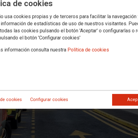
bulancias anuncian huelga para exi
tica de cookies
del servicio de ambulancias
io usa cookies propias y de terceros para facilitar la navegación
 información de estadísticas de uso de nuestros visitantes. Pu
todas las cookies pulsando el botón 'Aceptar' o configurarlas o 
pulsando el botón 'Configurar cookies'
s información consulta nuestra
Política de cookies
 de cookies
Configurar cookies
Acep