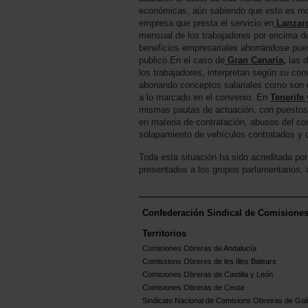
económicas, aún sabiendo que esto es motiv
empresa que presta el servicio en
Lanzaro
mensual de los trabajadores por encima de
beneficios empresariales ahorrándose pues
publico.En el caso de
Gran Canaria,
las d
los trabajadores, interpretan según su con
abonando conceptos salariales como son die
a lo marcado en el convenio. En
Tenerife
mismas pautas de actuación, con puestos d
en materia de contratación, abusos del con
solapamiento de vehículos contratados y 
Toda esta situación ha sido acreditada po
presentados a los grupos parlamentarios, a
Confederación Sindical de Comisione
Territorios
Comisiones Obreras de Andalucía
Comissions Obreres de les Illes Balears
Comisiones Obreras de Castilla y León
Comisiones Obreras de Ceuta
Sindicato Nacional de Comisions Obreiras de Gali