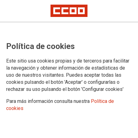
Política de cookies
Este sitio usa cookies propias y de terceros para facilitar
la navegación y obtener información de estadísticas de
Trabajadores preavisan huelga en
uso de nuestros visitantes. Puedes aceptar todas las
cookies pulsando el botón 'Aceptar' o configurarlas o
Arrecife Bus por el bloqueo de la
rechazar su uso pulsando el botón 'Configurar cookies'
empresa en la negociación del
Para más información consulta nuestra
Política de
convenio
cookies
21/03/2023.