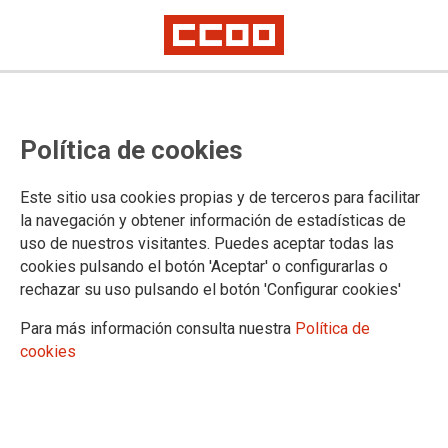
Política de cookies
Este sitio usa cookies propias y de terceros para facilitar
la navegación y obtener información de estadísticas de
El sindicalismo europeo traslada
uso de nuestros visitantes. Puedes aceptar todas las
cookies pulsando el botón 'Aceptar' o configurarlas o
al Gobierno canario su absoluto
rechazar su uso pulsando el botón 'Configurar cookies'
rechazo por la modificación del
Para más información consulta nuestra
Política de
tacógrafo
cookies
La organización internacional, que alerta del peligroso
precedente,mostró una postura firme respecto de que no