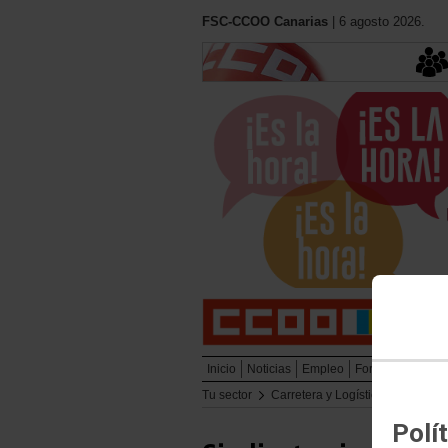
FSC-CCOO Canarias
| 6 agosto 2026.
Inicio
Noticias
Empleo
Formación
Muj
Tu sector
Carretera y Logística
Enlaces
Polí