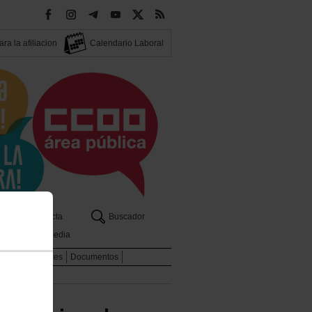
ra la afiliacion
Calendario Laboral
os
Contacta
Buscador
Multimedia
dicales
Enlaces
Documentos