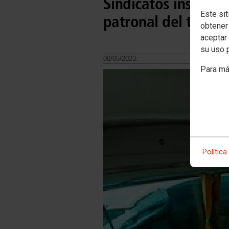
Sindicatos instan a
Este sit
patronal del transp
obtener
aceptar 
su uso 
08/05/2023.
Para má
Política