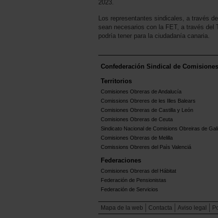
2023.
Los representantes sindicales, a través d
sean necesarios con la FET, a través del T
podría tener para la ciudadanía canaria.
Confederación Sindical de Comisione
Territorios
Comisiones Obreras de Andalucía
Comissions Obreres de les Illes Balears
Comisiones Obreras de Castilla y León
Comisiones Obreras de Ceuta
Sindicato Nacional de Comisions Obreiras de Gali
Comisiones Obreras de Melilla
Comissions Obreres del Paìs Valenciá
Federaciones
Comisiones Obreras del Hábitat
Federación de Pensionistas
Federación de Servicios
Mapa de la web
Contacta
Aviso legal
Po