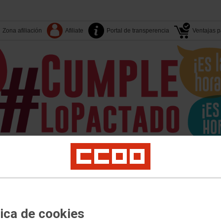
Zona afiliación
Afiliate
Portal de transperencia
Ventajas pa
Tu sindicato
Islas-Territori
Sectores
S. Sindicales
er
Juventud
Políticas Sociales
Salud Laboral
Medio Ambiente
Acciones Sin
tica de cookies