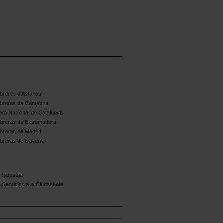
reres d'Asturies
breras de Cantabria
ra Nacional de Catalunya
breras de Extremadura
breras de Madrid
breras de Navarra
 Industria
 Servicios a la Ciudadanía