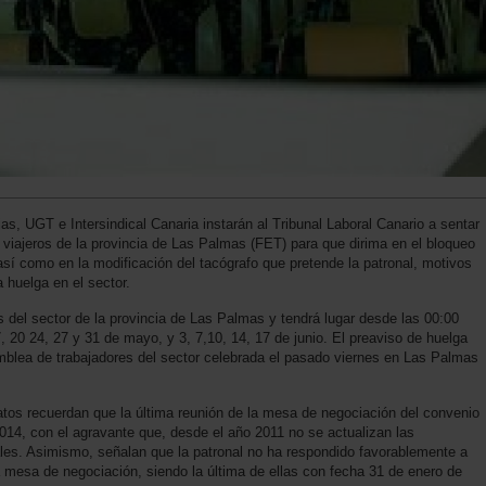
s, UGT e Intersindical Canaria instarán al Tribunal Laboral Canario a sentar
de viajeros de la provincia de Las Palmas (FET) para que dirima en el bloqueo
así como en la modificación del tacógrafo que pretende la patronal, motivos
 huelga en el sector.
s del sector de la provincia de Las Palmas y tendrá lugar desde las 00:00
, 20 24, 27 y 31 de mayo, y 3, 7,10, 14, 17 de junio. El preaviso de huelga
mblea de trabajadores del sector celebrada el pasado viernes en Las Palmas
catos recuerdan que la última reunión de la mesa de negociación del convenio
014, con el agravante que, desde el año 2011 no se actualizan las
iales. Asimismo, señalan que la patronal no ha respondido favorablemente a
 mesa de negociación, siendo la última de ellas con fecha 31 de enero de