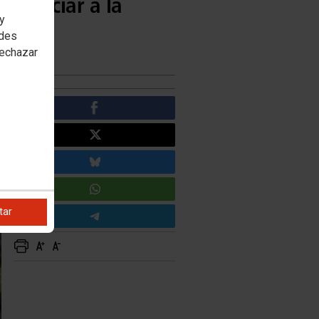
 negociar a la
 y
edes
rechazar
tar