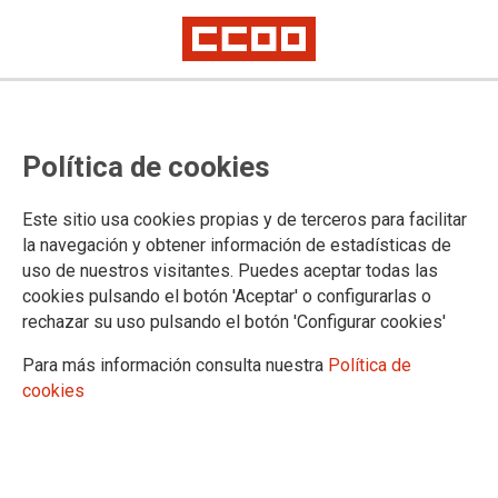
Política de cookies
Este sitio usa cookies propias y de terceros para facilitar
la navegación y obtener información de estadísticas de
Sindicatos aplazan la huelga en el
uso de nuestros visitantes. Puedes aceptar todas las
cookies pulsando el botón 'Aceptar' o configurarlas o
transporte discrecional hasta el
rechazar su uso pulsando el botón 'Configurar cookies'
próximo sábado
Para más información consulta nuestra
Política de
cookies
La medida ha sido solicitada por el Tribunal Laboral Canario
a efectos de que la patronal pueda estudiar la tabla salarial
presentada por el comité de huelga