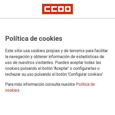
Política de cookies
Este sitio usa cookies propias y de terceros para facilitar
la navegación y obtener información de estadísticas de
CCOO reclama al Gobierno que
uso de nuestros visitantes. Puedes aceptar todas las
cookies pulsando el botón 'Aceptar' o configurarlas o
cumpla con el personal laboral de
rechazar su uso pulsando el botón 'Configurar cookies'
Canarias y pague los atrasos que
Para más información consulta nuestra
Política de
debe desde 2022
cookies
Desde CCOO reclaman que se cumpla con urgencia los
acuerdos económicos firmados y que se pague al personal