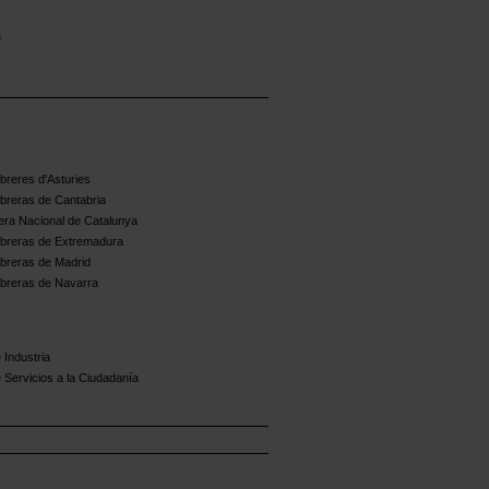
s
a
reres d'Asturies
breras de Cantabria
ra Nacional de Catalunya
breras de Extremadura
breras de Madrid
breras de Navarra
 Industria
 Servicios a la Ciudadanía