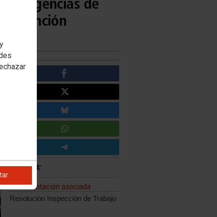
e Emergencias de
ntervención
 y
edes
rechazar
tar
Documentación asociada
Resolución Inspección de Trabajo