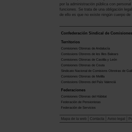
por la administración pública con personal
funciones. Se trata de una obligación lega
de ello es que no existe ningún cuerpo 
Confederación Sindical de Comisione
Territorios
Comisiones Obreras de Andalucía
Comissions Obreres de les Illes Balears
Comisiones Obreras de Castilla y León
Comisiones Obreras de Ceuta
Sindicato Nacional de Comisions Obreiras de Gali
Comisiones Obreras de Melilla
Comissions Obreres del Paìs Valenciá
Federaciones
Comisiones Obreras del Hábitat
Federación de Pensionistas
Federación de Servicios
Mapa de la web
Contacta
Aviso legal
Po