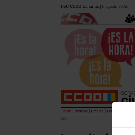
FSC-CCOO Canarias
| 6 agosto 2026.
Inicio
Noticias
Empleo
Formación
Muj
Inicio