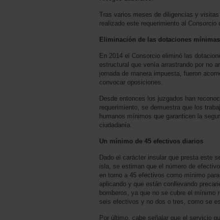
Tras varios meses de diligencias y visitas 
realizado este requerimiento al Consorcio
Eliminación de las dotaciones mínimas
En 2014 el Consorcio eliminó las dotacion
estructural que venía arrastrando por no a
jornada de manera impuesta, fueron acomet
convocar oposiciones.
Desde entonces los juzgados han reconocido
requerimiento, se demuestra que los trab
humanos mínimos que garanticen la segurid
ciudadanía.
Un mínimo de 45 efectivos diarios
Dado el carácter insular que presta este s
isla, se estiman que el número de efectiv
en torno a 45 efectivos como mínimo para 
aplicando y que están conllevando precari
bomberos, ya que no se cubre el mínimo re
seis efectivos y no dos o tres, como se 
Por último, cabe señalar que el servicio 