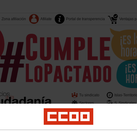
Zona afiliación
Afiliate
Portal de transperencia
Ventajas pa
Tu sindicato
Islas-Territori
Sectores
S. Sindicales
er
Juventud
Políticas Sociales
Salud Laboral
Medio Ambiente
Acciones Sin