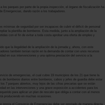
a los parques por parte de la propia inspección, el órgano de fiscalización ha
 de Emergencias, dando razón a los trabajadores.
es mínimas de seguridad por ser incapaces de cubrir el déficit de personal
mpliar la plantilla de bomberos. Esta medida, junto a la ampliación de la
idas con el fin de evitar a toda costa aprobar una oferta de empleo y
 que la ilegalidad de la ampliación de la jornada y, ahora, con este
ajadores también tenían razón en la demanda de contar con unos recursos
ad en sus intervenciones y una optima prestación del servicio a la
ervicio de emergencias, el cual cubre 19 municipios de los 21 que tiene la
os de bomberos diarios entre bomberos, cabos y jefes de guardia debe estar
los 7 parques abiertos, muy lejos de las cifras precarias que se están
edad en las intervenciones y una grave exposición a accidentes para los
querido para aplicar un plan de rescate que obliga a contar con al menos
está produciendo en muchas ocasiones.
que presta el Consorcio de Emergencias debe ser prestado de manera directa