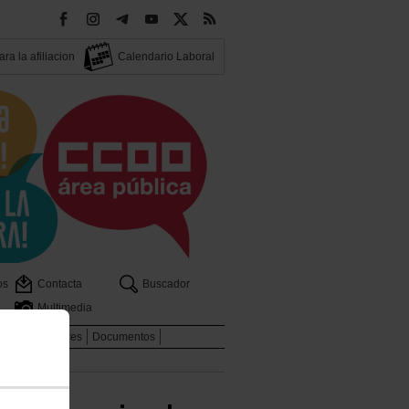
ra la afiliacion
Calendario Laboral
os
Contacta
Buscador
Multimedia
dicales
Enlaces
Documentos