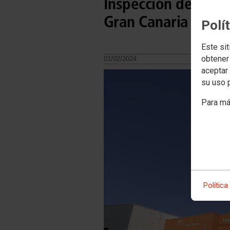
Inspección de Trab
Gran Canaria para 
Polí
Este sit
obtener
01/02/2024.
aceptar 
su uso 
Para má
Política