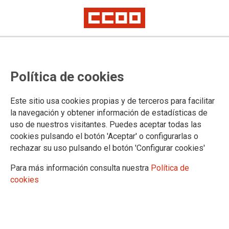
Política de cookies
Este sitio usa cookies propias y de terceros para facilitar
la navegación y obtener información de estadísticas de
Trabajadores de Thiade amenazan
uso de nuestros visitantes. Puedes aceptar todas las
cookies pulsando el botón 'Aceptar' o configurarlas o
con paralizar el transporte
rechazar su uso pulsando el botón 'Configurar cookies'
interurbano de Fuerteventura si
Para más información consulta nuestra
Política de
no se atienden sus
cookies
reivindicaciones