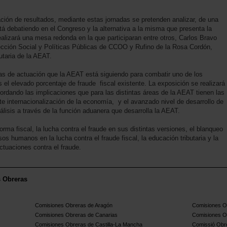
ción de resultados, mediante estas jornadas se pretenden analizar, de una
stá debatiendo en el Congreso y la alternativa a la misma que presenta la
lizará una mesa redonda en la que participaran entre otros, Carlos Bravo
ección Social y Políticas Públicas de CCOO y Rufino de la Rosa Cordón,
utaria de la AEAT.
as de actuación que la AEAT está siguiendo para combatir uno de los
el elevado porcentaje de fraude fiscal existente. La exposición se realizará
ordando las implicaciones que para las distintas áreas de la AEAT tienen las
e internacionalización de la economía, y el avanzado nivel de desarrollo de
lisis a través de la función aduanera que desarrolla la AEAT.
orma fiscal, la lucha contra el fraude en sus distintas versiones, el blanqueo
ursos humanos en la lucha contra el fraude fiscal, la educación tributaria y la
ctuaciones contra el fraude.
s Obreras
Comisiones Obreras de Aragón
Comisiones Ob
Comisiones Obreras de Canarias
Comisiones O
Comisiones Obreras de Castilla-La Mancha
Comissió Obre