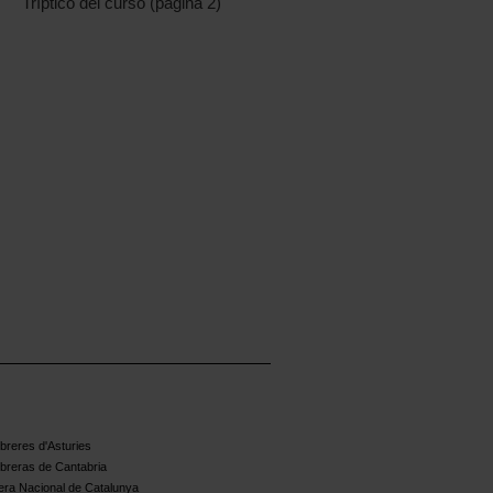
Tríptico del curso (página 2)
reres d'Asturies
breras de Cantabria
ra Nacional de Catalunya