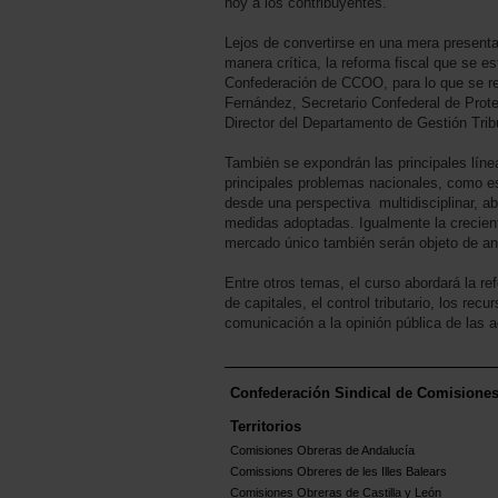
hoy a los contribuyentes.
Lejos de convertirse en una mera presenta
manera crítica, la reforma fiscal que se e
Confederación de CCOO, para lo que se rea
Fernández, Secretario Confederal de Prot
Director del Departamento de Gestión Trib
También se expondrán las principales líne
principales problemas nacionales, como es 
desde una perspectiva multidisciplinar, ab
medidas adoptadas. Igualmente la crecient
mercado único también serán objeto de aná
Entre otros temas, el curso abordará la ref
de capitales, el control tributario, los rec
comunicación a la opinión pública de las a
Confederación Sindical de Comisione
Territorios
Comisiones Obreras de Andalucía
Comissions Obreres de les Illes Balears
Comisiones Obreras de Castilla y León