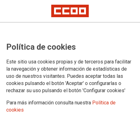
Política de cookies
Este sitio usa cookies propias y de terceros para facilitar
la navegación y obtener información de estadísticas de
CCOO gana las elecciones
uso de nuestros visitantes. Puedes aceptar todas las
cookies pulsando el botón 'Aceptar' o configurarlas o
sindicales en Puntagorda
rechazar su uso pulsando el botón 'Configurar cookies'
Para más información consulta nuestra
Política de
El sindicato ha obtenido la mayoría absoluta, al ser elegido
cookies
tres de los cinco representantes en lista.
27/01/2021.