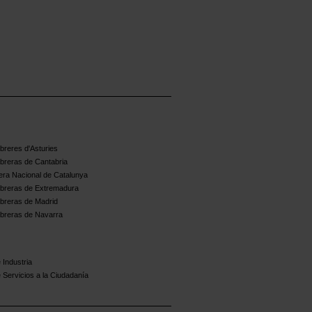
reres d'Asturies
breras de Cantabria
ra Nacional de Catalunya
breras de Extremadura
breras de Madrid
breras de Navarra
 Industria
 Servicios a la Ciudadanía