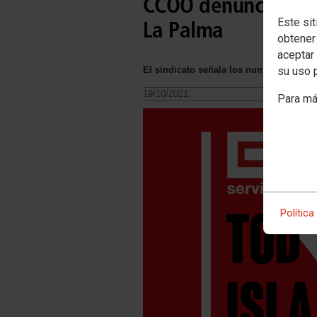
CCOO denuncia los 
Este sit
La Palma
obtener
aceptar 
su uso 
El sindicato señala los numerosos expe
19/10/2021.
Para má
Política