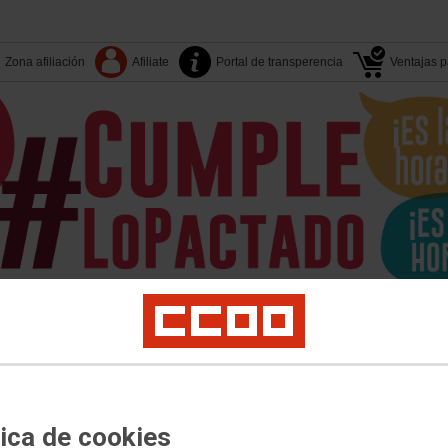
Zona afiliación
Afiliate
Portal de transperencia
Ventajas pa
Tu sindicato
Islas-Territori
Sectores
S. Sindicales
er
Juventud
Políticas Sociales
Salud Laboral
Medio Ambiente
Acciones Sin
tica de cookies