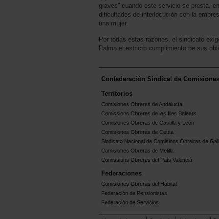
graves” cuando este servicio se presta, 
dificultades de interlocución con la empre
una mujer.
Por todas estas razones, el sindicato exi
Palma el estricto cumplimiento de sus obl
Confederación Sindical de Comisione
Territorios
Comisiones Obreras de Andalucía
Comissions Obreres de les Illes Balears
Comisiones Obreras de Castilla y León
Comisiones Obreras de Ceuta
Sindicato Nacional de Comisions Obreiras de Gali
Comisiones Obreras de Melilla
Comissions Obreres del Paìs Valenciá
Federaciones
Comisiones Obreras del Hábitat
Federación de Pensionistas
Federación de Servicios