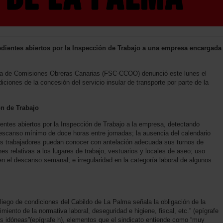
dientes abiertos por la Inspección de Trabajo a una empresa encargada
nía de Comisiones Obreras Canarias (FSC-CCOO) denunció este lunes el
iciones de la concesión del servicio insular de transporte por parte de la
n de Trabajo
ientes abiertos por la Inspección de Trabajo a la empresa, detectando
escanso mínimo de doce horas entre jornadas; la ausencia del calendario
los trabajadores puedan conocer con antelación adecuada sus turnos de
nes relativas a los lugares de trabajo, vestuarios y locales de aseo; uso
 en el descanso semanal; e irregularidad en la categoría laboral de algunos
iego de condiciones del Cabildo de La Palma señala la obligación de la
iento de la normativa laboral, deseguridad e higiene, fiscal, etc.” (epígrafe
es idóneas”(epígrafe h), elementos que el sindicato entiende como “muy