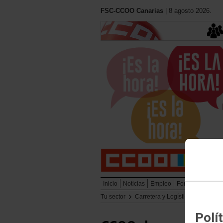
FSC-CCOO Canarias
| 8 agosto 2026.
Inicio
Noticias
Empleo
Formación
Muj
Tu sector
Carretera y Logística
Enlaces
Polí