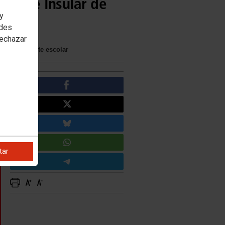
sporte Insular de
 y
edes
rechazar
del transporte escolar
tar