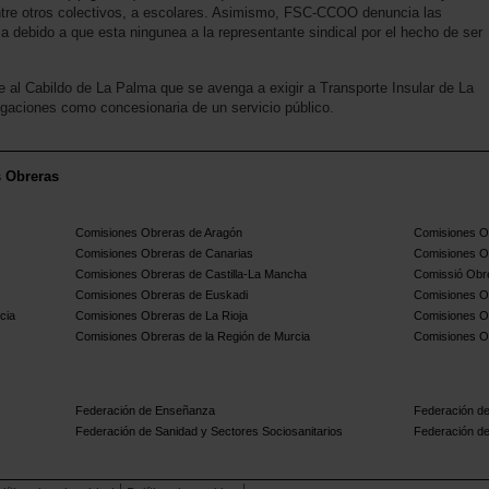
entre otros colectivos, a escolares. Asimismo, FSC-CCOO denuncia las
sa debido a que esta ningunea a la representante sindical por el hecho de ser
ge al Cabildo de La Palma que se avenga a exigir a Transporte Insular de La
igaciones como concesionaria de un servicio público.
s Obreras
Comisiones Obreras de Aragón
Comisiones Ob
Comisiones Obreras de Canarias
Comisiones O
Comisiones Obreras de Castilla-La Mancha
Comissió Obre
Comisiones Obreras de Euskadi
Comisiones O
cia
Comisiones Obreras de La Rioja
Comisiones O
Comisiones Obreras de la Región de Murcia
Comisiones O
Federación de Enseñanza
Federación de
Federación de Sanidad y Sectores Sociosanitarios
Federación de