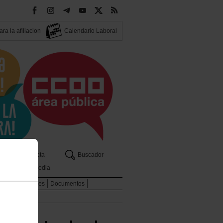
ra la afiliacion
Calendario Laboral
os
Contacta
Buscador
Multimedia
dicales
Enlaces
Documentos