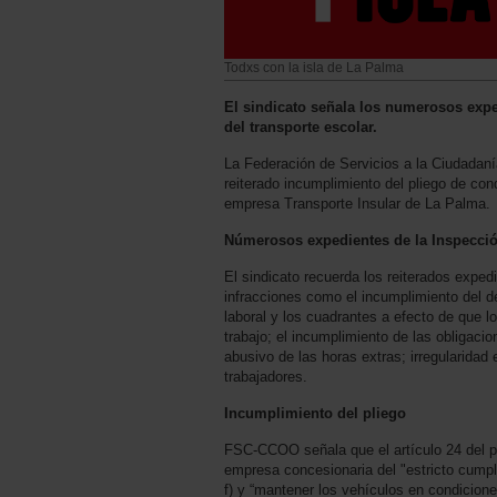
Todxs con la isla de La Palma
El sindicato señala los numerosos expe
del transporte escolar.
La Federación de Servicios a la Ciudada
reiterado incumplimiento del pliego de cond
empresa Transporte Insular de La Palma.
Númerosos expedientes de la Inspecció
El sindicato recuerda los reiterados exped
infracciones como el incumplimiento del d
laboral y los cuadrantes a efecto de que 
trabajo; el incumplimiento de las obligacio
abusivo de las horas extras; irregularidad
trabajadores.
Incumplimiento del pliego
FSC-CCOO señala que el artículo 24 del pl
empresa concesionaria del "estricto cumplim
f) y “mantener los vehículos en condicion