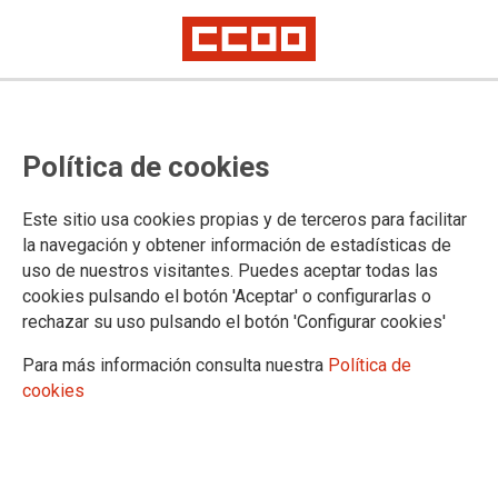
Política de cookies
Este sitio usa cookies propias y de terceros para facilitar
la navegación y obtener información de estadísticas de
CCOO y UGT desconvocan la
uso de nuestros visitantes. Puedes aceptar todas las
cookies pulsando el botón 'Aceptar' o configurarlas o
huelga del 4 y 5 de abril
rechazar su uso pulsando el botón 'Configurar cookies'
Para más información consulta nuestra
Política de
Correos cede a la presión de CCOO y UGT y reforzará la
cookies
contratación de la cartería de Playa de las Américas.
03/04/2023.