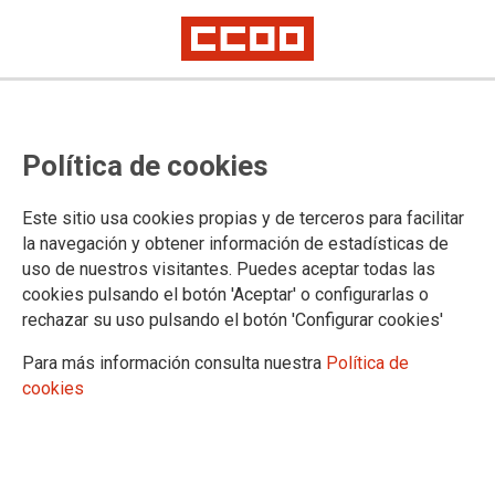
Política de cookies
Este sitio usa cookies propias y de terceros para facilitar
la navegación y obtener información de estadísticas de
CCOO llama a reforzar los
uso de nuestros visitantes. Puedes aceptar todas las
cookies pulsando el botón 'Aceptar' o configurarlas o
servicios sociales de
rechazar su uso pulsando el botón 'Configurar cookies'
ayuntamientos y cabildos ante la
Para más información consulta nuestra
Política de
crisis por la covid-19
cookies
La Federación de Servicios a la Ciudadanía de Comisiones
Obreras Canarias (FSC-CCOO) hizo este miércoles un