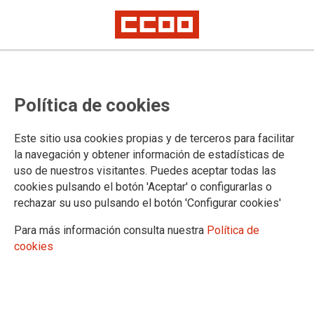
Política de cookies
Este sitio usa cookies propias y de terceros para facilitar
la navegación y obtener información de estadísticas de
CCOO pide al Ayuntamiento de
uso de nuestros visitantes. Puedes aceptar todas las
cookies pulsando el botón 'Aceptar' o configurarlas o
Arona y al Cabildo de Tenerife que
rechazar su uso pulsando el botón 'Configurar cookies'
expliquen por qué no activaron los
Para más información consulta nuestra
Política de
planes de emergencia durante el
cookies
incendio