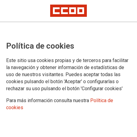
Política de cookies
Este sitio usa cookies propias y de terceros para facilitar
la navegación y obtener información de estadísticas de
El TSJC confirma que los
uso de nuestros visitantes. Puedes aceptar todas las
cookies pulsando el botón 'Aceptar' o configurarlas o
bomberos de Gran Canaria tienen
rechazar su uso pulsando el botón 'Configurar cookies'
las condiciones laborales de
Para más información consulta nuestra
Política de
funcionarios del Cabildo
cookies
13/11/2024.