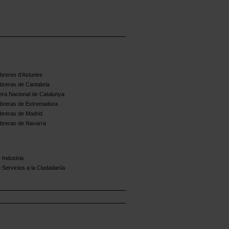
reres d'Asturies
breras de Cantabria
ra Nacional de Catalunya
breras de Extremadura
breras de Madrid
breras de Navarra
 Industria
 Servicios a la Ciudadanía