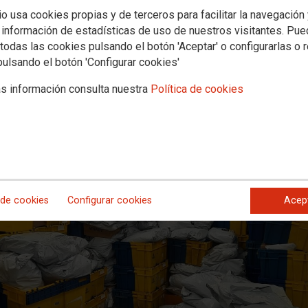
ave situación de la unidad de dist
io usa cookies propias y de terceros para facilitar la navegación
ridane, ponIendo en riesgo la camp
 información de estadísticas de uso de nuestros visitantes. Pu
todas las cookies pulsando el botón 'Aceptar' o configurarlas o 
pulsando el botón 'Configurar cookies'
jadores y trabajadoras de la unidad por mantener el servicio, la situació
s información consulta nuestra
Política de cookies
 de cookies
Configurar cookies
Acep