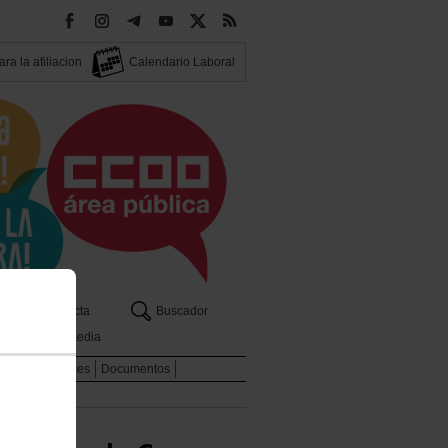
ra la afiliacion
Calendario Laboral
os
Contacta
Buscador
Multimedia
dicales
Enlaces
Documentos