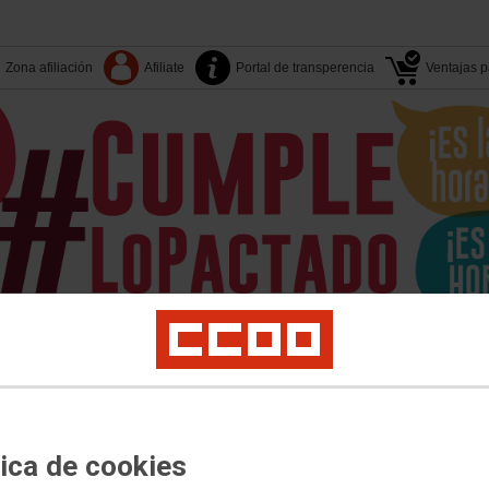
Zona afiliación
Afiliate
Portal de transperencia
Ventajas pa
Tu sindicato
Islas-Territori
Sectores
S. Sindicales
er
Juventud
Políticas Sociales
Salud Laboral
Medio Ambiente
Acciones Sin
tica de cookies