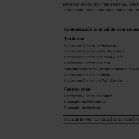
empeorar en las próximas semanas, afecta
la situación, no descartamos convocar mov
Confederación Sindical de Comisione
Territorios
Comisiones Obreras de Andalucía
Comissions Obreres de les Illes Balears
Comisiones Obreras de Castilla y León
Comisiones Obreras de Ceuta
Sindicato Nacional de Comisions Obreiras de Gali
Comisiones Obreras de Melilla
Comissions Obreres del Paìs Valenciá
Federaciones
Comisiones Obreras del Hábitat
Federación de Pensionistas
Federación de Servicios
Mapa de la web
Contacta
Aviso legal
Po