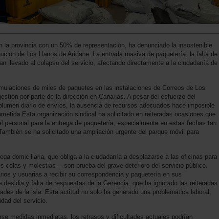
 la provincia con un 50% de representación, ha denunciado la insostenible
ibución de Los Llanos de Aridane. La entrada masiva de paquetería, la falta de
n llevado al colapso del servicio, afectando directamente a la ciudadanía de
umulaciones de miles de paquetes en las instalaciones de Correos de Los
stión por parte de la dirección en Canarias. A pesar del esfuerzo del
 volumen diario de envíos, la ausencia de recursos adecuados hace imposible
ometida.Esta organización sindical ha solicitado en reiteradas ocasiones que
 el personal para la entrega de paquetería, especialmente en estas fechas tan
mbién se ha solicitado una ampliación urgente del parque móvil para
ega domiciliaria, que obliga a la ciudadanía a desplazarse a las oficinas para
 colas y molestias— son prueba del grave deterioro del servicio público.
rios y usuarias a recibir su correspondencia y paquetería en sus
desidia y falta de respuestas de la Gerencia, que ha ignorado las reiteradas
ades de la isla. Esta actitud no solo ha generado una problemática laboral,
idad del servicio.
 medidas inmediatas, los retrasos y dificultades actuales podrían