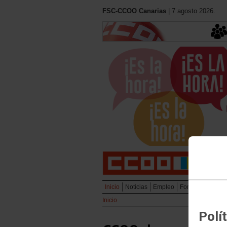
FSC-CCOO Canarias
| 7 agosto 2026.
Inicio
Noticias
Empleo
Formación
Muj
Inicio
Polí